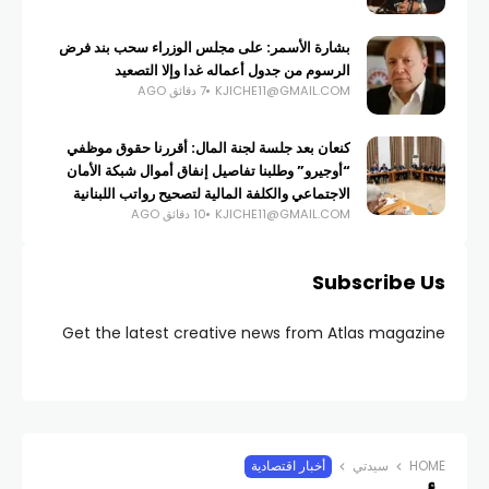
بشارة الأسمر: على مجلس الوزراء سحب بند فرض
الرسوم من جدول أعماله غدا وإلا التصعيد
KJICHE11@GMAIL.COM
7 دقائق AGO
كنعان بعد جلسة لجنة المال: أقررنا حقوق موظفي
“أوجيرو” وطلبنا تفاصيل إنفاق أموال شبكة الأمان
الاجتماعي والكلفة المالية لتصحيح رواتب اللبنانية
KJICHE11@GMAIL.COM
10 دقائق AGO
Subscribe Us
Get the latest creative news from Atlas magazine
HOME
سيدتي
أخبار اقتصادية