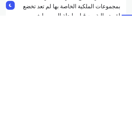
بمجموعات الملكية الخاصة بها لم تعد تخضع
لقيود مالية من قبل رابطة البريميرليغ.
وذكر مانشستر سيتي في بيان رسمي: “نجح
النادي في مطالبته، فقد تبين أن قواعد معاملات
الأطراف المرتبطة غير قانونية، وتم إلغاء قرارات
رابطة الدوري الإنكليزي الممتاز بشأن معاملتين
محددتين لرعاية النادي”.
وأضاف: “وجدت المحكمة أن كلًا من قواعد
معاملات الأطراف المرتبطة الأصلية وقواعد
معاملات الأطراف المرتبطة الحالية (المعدلة)
تنتهك قانون المنافسة في المملكة المتحدة
وتنتهك متطلبات الإنصاف الإجرائي”.