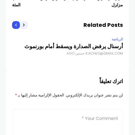
مزلزل
المئة
Related Posts
الرياضة
الري
أرسنال يرفض الصدارة ويسقط أمام بورنموث
تشي
KJICHE11@GMAIL.COM
سنتين AGO
الإ
COM
اترك تعليقاً
لن يتم نشر عنوان بريدك الإلكتروني.
الحقول الإلزامية مشار إليها بـ
*