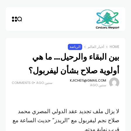
HOME
أخبار العالم
الرياضة
بين البقاء والرحيل… ما هي
أولوية صلاح بشأن ليفربول؟
KJICHE11@GMAIL.COM
سنتين AGO
0 COMMENTS
سنتين AGO
لا يزال ملف تجديد عقد الدولي المصري محمد
صلاح نجم ليفربول مع “الريدز” حديث الساعة مع
قرب نهاية مدته.