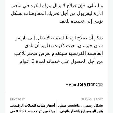
وبالتالي، فإن صلاح لا يزال يترك الكرة في ملعب
إدارة ليفربول من أجل تحريك المفاوضات بشكل
يؤدي إلى تجديده للعقد.
يذكر أن صلاح ارتبط اسمه بالانتقال إلى باريس
سان جيرمان، حيث ذكرت تقارير أن نادي
العاصمة الفرنسية سيتقدم بعرض ضخم للاعب
من أجل الحصول على خدماته لمدة 3 أعوام.
Shares:
NEXT POST
PREVIOUS POST
بشكل رسمي… مانشستر سيتي
أسعار متباينة للعملات الرقمية…
يقهر البريميرليغ بانتصار قانوني
وبيتكوين تتراجع بنسبة 0.35 في