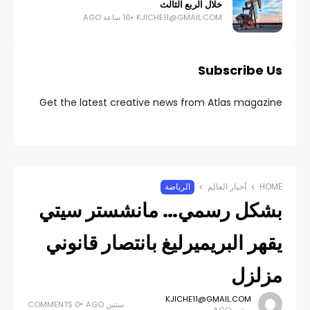
خلال الربع الثالث
KJICHE11@GMAIL.COM
16 ساعة AGO
Subscribe Us
Get the latest creative news from Atlas magazine
HOME
أخبار العالم
الرياضة
بشكل رسمي… مانشستر سيتي
يقهر البريميرليغ بانتصار قانوني
مزلزل
KJICHE11@GMAIL.COM
سنتين AGO
0 COMMENTS
سنتين AGO