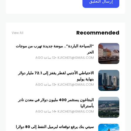
Recommended
View All
“السياحة الباردة”.. موضة جديدة تهرب من موجات
الحر
KJICHE11@GMAIL.COM
12 ساعة AGO
الاحتياطي الأجنبي لقطر يقفز إلى 72.1 مليار دولار
بنهاية يوليو
KJICHE11@GMAIL.COM
13 ساعة AGO
البنتاغون يستثمر 400 مليون دولار في معدن نادر
بأستراليا
KJICHE11@GMAIL.COM
14 ساعة AGO
سيتي بنك يرفع توقعاته لبرميل النفط إلى 80 دولارا