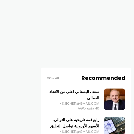
Recommended
View All
سقف البستاني اعلى من الاتحاد
العمالي
KJICHE11@GMAIL.COM
40 دقيقة AGO
رابع قمة تاريخية على التوالي..
الأسهم الأوروبية تواصل التحليق
KJICHE11@GMAIL.COM