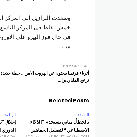
خمس نقاط في المركز التاسع قبل
في حال فوز البيرو على الاوروغو
سلبا.
PREVIOUS POST
أثرياء فرنسا يبحثون عن الهروب الآمن… خطة جديدة
تزعج المليارديرات
Related Posts
الرياضة
الرياضة
بالخطأ.. مبابي يستخدم “الذكاء
إغلاق “ث
الاصطناعي” لتضليل الجماهير
الدوري ا
KJICHE11@GMAIL.COM
سنة واحدة AGO
MAIL.COM