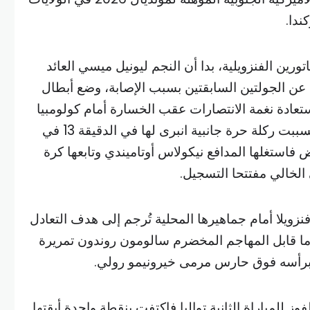
ندا.
تورين الفنزويلية، بدا أن النجم ليونيل ميسي العائد
ه عن الجولتين السابقتين بسبب الإصابة، وضع أبطال
تعادة نغمة الانتصارات عقب الخسارة أمام كولومبيا
1-2 في الجولة الثامنة، عندما تسببت ركلة حرة جانبية انبرى لها في الدقيقة 13 في
فاستغلها المدافع نيكولاس أوتاميندي وتابعها كرة
الخالي مفتتحا التسجيل.
فنزويلا أمام جماهيرها المحلية تُرجم إلى هدف التعادل
ا قابل المهاجم المخضرم سالومون روندون تمريرة
رأسه فوق حارس مرمى خيرونيمو رولي.
 للمباراة الثانية تواليا فاكتفت بنقطة واحدة أبقتها