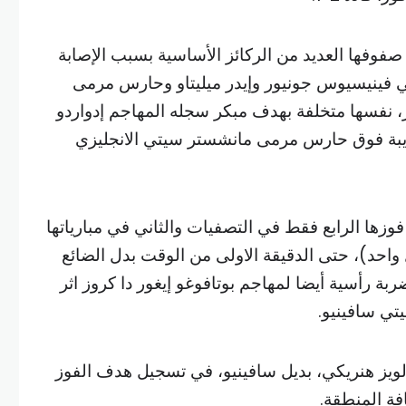
فوفها العديد من الركائز الأساسية بسبب الإصابة
اني فينيسيوس جونيور وإيدر ميليتاو وحارس مرمى
ر، نفسها متخلفة بهدف مبكر سجله المهاجم إدواردو
بة فوق حارس مرمى مانشستر سيتي الانجليزي
وزها الرابع فقط في التصفيات والثاني في مبارياتها
 هزائم وتعادل واحد)، حتى الدقيقة الاولى من الوقت بدل الضائع
بة رأسية أيضا لمهاجم بوتافوغو إيغور دا كروز اثر
ي سافينيو.
 لويز هنريكي، بديل سافينيو، في تسجيل هدف الفوز