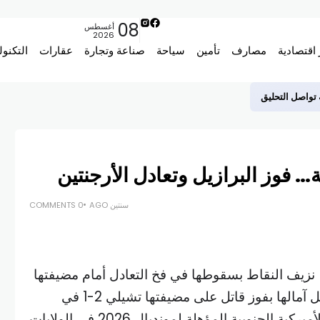
08
أغسطس
2026
 اقتصادية
مصارف
تأمين
سياحة
صناعة وتجارة
عقارات
التكنول
ة تواصل التحليق
ة… فوز البرازيل وتعادل الأرجنتين
سنتين AGO
0 COMMENTS
، نزيف النقاط بسقوطها في فخ التعادل أمام مضيفتها
فنزويلا 1-1، فيما أنعشت البرازيل آمالها بفوز قاتل على مضيفتها تشيلي 2-1 في
الجولة التاسعة من التصفيات الأميركية الجنوبية المؤهلة لمونديال 2026 في الولايات