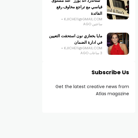
“ستاندرد آند بورز” عند مستوى
قياسي مع تراجع مخاوف رفع
الفائدة
KJICHE11@GMAIL.COM
ساعتين AGO
مايا بخعازي نون استحقت التعيين
في ادارة الضمان
KJICHE11@GMAIL.COM
3 ساعات AGO
Subscribe Us
Get the latest creative news from
Atlas magazine