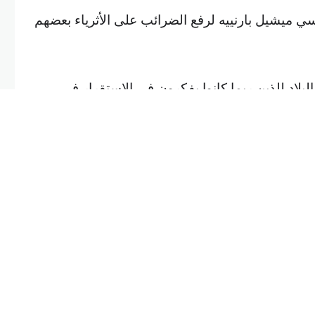
ي ميشيل بارنييه لرفع الضرائب على الأثرياء بعضهم
البلاد للذين ربما كانوا يفكرون في الاستقرار في
وتضع ميزانية بارنييه لعام 2025 التي تم الكشف عنها حدا أدنى بنسبة 20% لمعدل
الضريبة للأفراد الذين يكسبون 250 ألف يورو (273 ألف دولار) سنويا، أو الأزواج
، بحسب بلومبرغ.
وقالت وزارة المالية إن هذه الضرائب ستستمر ثلاث سنوات، وتؤثر على نحو 65 ألف
ء المناقشة في الجمعية الوطنية الفرنسية (البرلمان)