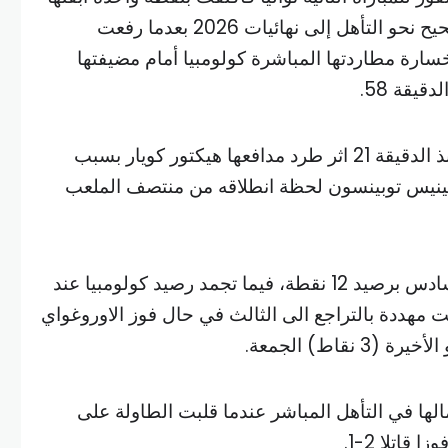
في الصدارة وعلى المسار الصحيح نحو التأهل إلى نهائيات 2026 بعدما رفعت
 مستغلة خسارة مطاردتها المباشرة كولومبيا أمام مضيفتها
ولعبت بوليفيا بعشرة لاعبين منذ الدقيقة 21 اثر طرد مدافعها هيكتور كويار بسبب
رتينيس توبينسون لحظة انطلاقه من منتصف الملعب
وصعدت بوليفيا الى المركز السادس برصيد 12 نقطة، فيما تجمد رصيد كولومبيا عند
اتت مهددة بالتراجع الى الثالث في حال فوز الاوروغواي
مالها في التأهل المباشر عندما قلبت الطاولة على
اتلا 2-1.