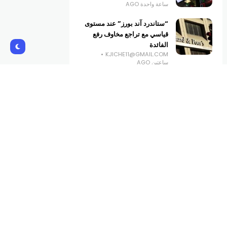
ساعة واحدة AGO
“ستاندرد آند بورز” عند مستوى
قياسي مع تراجع مخاوف رفع
الفائدة
KJICHE11@GMAIL.COM
ساعتين AGO
مايا بخعازي نون استحقت التعيين
في ادارة الضمان
KJICHE11@GMAIL.COM
3 ساعات AGO
Subscribe Us
Get the latest creative news from
Atlas magazine