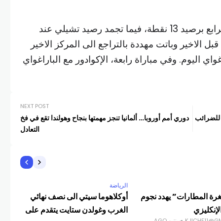
وصعدت البرازيل الى المركز الرابع برصيد 13 نقطة، فيما تجمد رصيد تشيلي عند
 الاخير وباتت مهددة بالتراجع الى المركز الاخير
اي اليوم. وفي مباراة رابعة، الإكوادور مع الباراغواي
NEXT POST
 للضرائب
دوري أمم أوروبا… ألمانيا تنجز مهمتها بنجاح وهولندا تقع في فخ
التعادل
الرياضة
الري
غرة المطارات” يهدد نجوم
أوكلاهوما سيتي الى نصف نهائي
لإنكليزي
الغرب وغولدن ستايت يتقدم على
هذا
KJICHE11@G
سنتين AGO
COM