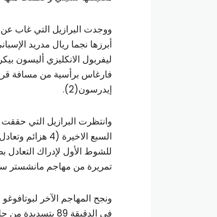
ووجدت البرازيل التي غاب عن ص
أبرزها نجما ريال مدريد الإسب
ليفربول الانكليزي أليسون بيك
فارغاس برأسية من مسافة قري
إيدرسون(2).
وانتظرت البرازيل التي حققت ف
السبع الاخيرة (4
للشوط الأول لإدراك التعادل بضر
تمريرة من مهاجم مانشستر سيت
ونجح المهاجم الآخر لبوتافوغو
في الدقيقة 89 بتسديدة من حافة المنطقة.