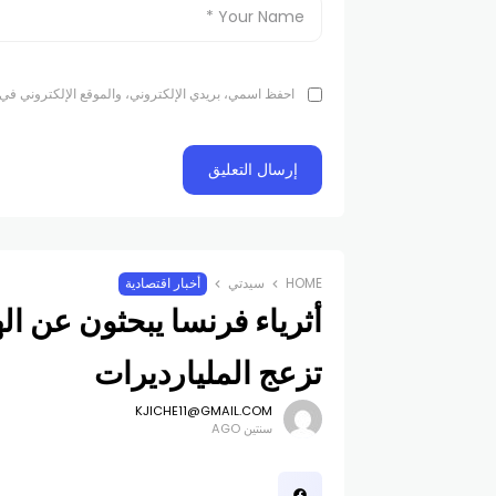
احفظ اسمي، بريدي الإلكتروني، والموقع الإلكتروني في 
HOME
سيدتي
أخبار اقتصادية
أثرياء فرنسا يبحثون عن 
تزعج المليارديرات
KJICHE11@GMAIL.COM
سنتين AGO