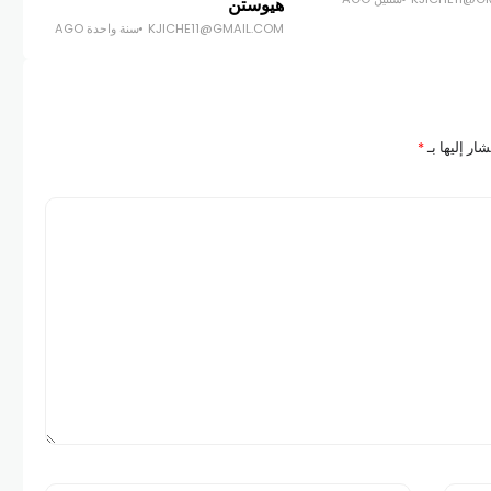
هيوستن
KJICHE11@GMAIL.COM
سنة واحدة AGO
ار إليها بـ
*