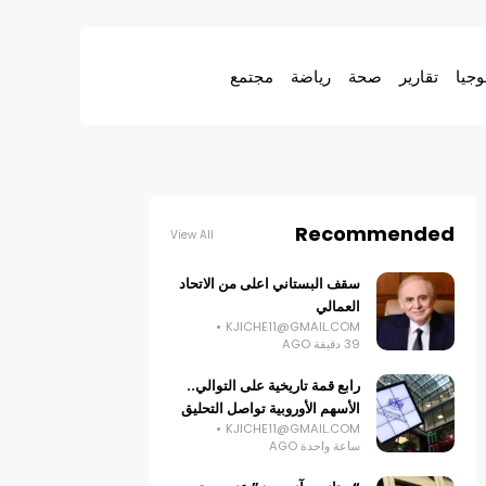
وجيا
تقارير
صحة
رياضة
مجتمع
Recommended
View All
سقف البستاني اعلى من الاتحاد
العمالي
KJICHE11@GMAIL.COM
39 دقيقة AGO
رابع قمة تاريخية على التوالي..
الأسهم الأوروبية تواصل التحليق
KJICHE11@GMAIL.COM
ساعة واحدة AGO