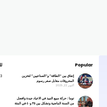
Popular
لل
63
إتفاق بين “الطاقة” و”الصناعيين” لتخزين
المحروقات مقابل صفر رسوم
أكتوبر 22, 2025
توما : حركة مبيع النبيذ في الاعياد جيدة وافضل
من السنة الماضية وتشكل بين ٣٥ و٤٠ في المئة