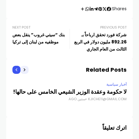
Shares:
NEXT POST
PREVIOUS POST
شركة فورد تحقق ارباحاً بـ
بنك “سيتي غروب” ينقل بعض
892.26 مليون دولار في الربع
موظفيه من لبنان إلى تركيا
الثالث من العام الجاري
Related Posts
أخبار سياسية
أخبا
لا حكومة وعقدة الوزير الشيعي الخامس على حالها!
لما
KJICHE11@GMAIL.COM
سنتين AGO
COM
اترك تعليقاً