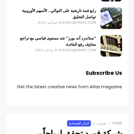
رابع قمة تاريخية على التوالي.. الأسهم الأوروبية
تواصل التحليق
KJICHE11@GMAIL.COM
ساعتين AGO
“ستاندرد آند بورز” عند مستوى قياسي مع تراجع
مخاوف رفع الفائدة
KJICHE11@GMAIL.COM
3 ساعات AGO
Subscribe Us
Get the latest creative news from Atlas magazine
HOME
سيدتي
أخبار اقتصادية
شركة فورد تحقق ارباحاً بـ