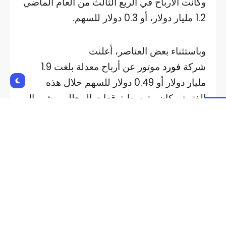
وكانت الأرباح في الربع الثالث من العام الماضي
1.2 مليار دولار، أو 0.3 دولار للسهم.
وباستثناء بعض العناصر، أعلنت
شركة
فورد
موتور عن أرباح معدلة بلغت 1.9
مليار دولار أو 0.49 دولار للسهم خلال هذه
الفترة. وكان متوسط توقعات المحللين يشير إلى
أن الشركة ستحقق أرباحا قدرها 0.47 دولار
للسهم. وعادة ما تستثني تقديرات المحللين
البنود الخاصة.
وارتفعت إيرادات الشركة خلال الربع بنسبة 5.5
بالمئة لتصل إلى 46.2 مليار دولار مقارنة بـ 43.8
مليار دولار في العام الماض
ي.