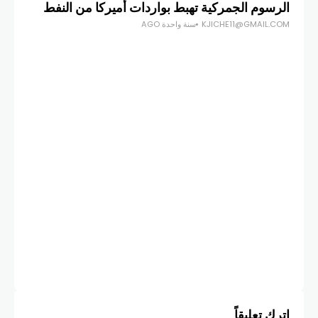
الرسوم الجمركية تهبط بواردات أميركا من النفط
أسه
KJICHE11@GMAIL.COM
سنة واحدة AGO
فيه
COM
اترك تعليقاً