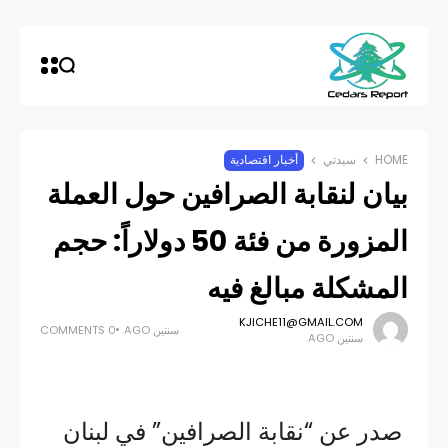
HOME
سيدتي
أخبار اقتصادية
بيان لنقابة الصرافين حول العملة
المزورة من فئة 50 دولاراً: حجم
المشكلة مبالغ فيه
KJICHE11@GMAIL.COM
سنتين AGO
0 COMMENTS
سنتين AGO
صدر عن “نقابة الصرافين” في لبنان