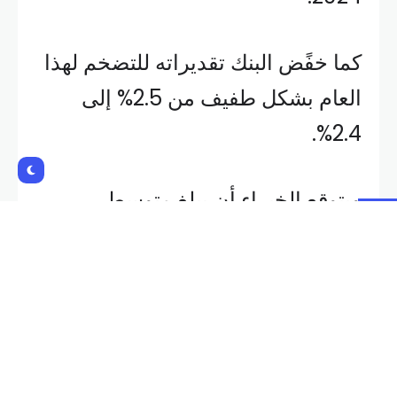
كما خفًض البنك تقديراته للتضخم لهذا
العام بشكل طفيف من 2.5% إلى
2.4%.
ويتوقع الخبراء أن يبلغ متوسط
التضخم العام 2.1% في عام 2025،
و1.9% في عام 2026، و2.1% في عام
2027، مع بدء تشغيل نظام تجارة
الانبعاثات الأوروبي الموسع، أما
بالنسبة للتضخم المستثنى منه الطاقة