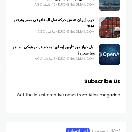
KJICHE11@GMAIL.COM
40 دقيقة AGO
حرب إيران تنعش حركة نقل البضائع في مصر وترفعها
14%
KJICHE11@GMAIL.COM
ساعتين AGO
أول جهاز من “أوبن إيه آي” بحجم قرص هوكي.. ما هو
وما سعره؟
KJICHE11@GMAIL.COM
3 ساعات AGO
Subscribe Us
Get the latest creative news from Atlas magazine
HOME
سيدتي
أخبار اقتصادية