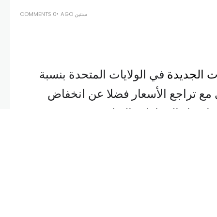
سنتين AGO
0 COMMENTS
ت الجديدة
في الولايات المتحدة بنسبة
ضي مع تراجع الأسعار فضلا عن انخفاض
و ما جعل السيارات الرياضية متعددة
والشاحنات تباع بأسعار معقولة بشكل
ن تخفيضات مثل الخصومات أو التمويل
منخفض الفائدة ستتحسن خلال عام 2025، حيث سيتم تقديم