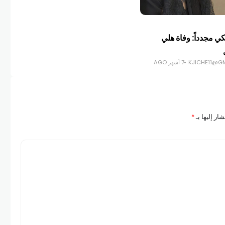
كي مجدداً: وفاة هلي
KJICHE11@G
7 أشهر AGO
ار إليها بـ
*