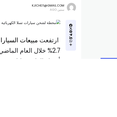
KJICHE11@GMAIL.COM
سنتين AGO
ارتفعت
مبيعات السيارا
2.7% خلال العام الما
أسعار الفائدة قليلا، وه
الاستخدامات والسيارات 
أكبر.
ويقول محللو الصناعة إ