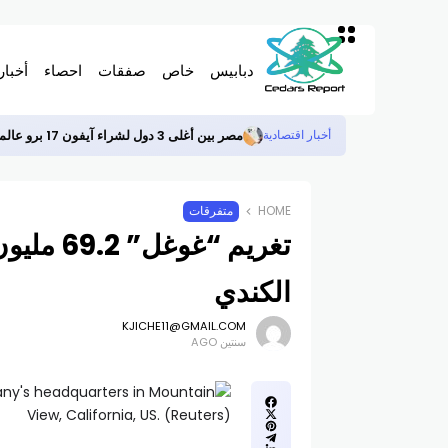
دبابيس
خاص
صفقات
احصاء
أخبار
مصر بين أغلى 3 دول لشراء آيفون 17 برو عالمياً
أخبار اقتصادية
HOME
متفرقات
تغريم “غ
الكندي
KJICHE11@GMAIL.COM
سنتين AGO