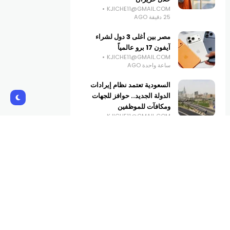
KJICHE11@GMAIL.COM
25 دقيقة AGO
مصر بين أغلى 3 دول لشراء
آيفون 17 برو عالمياً
KJICHE11@GMAIL.COM
ساعة واحدة AGO
السعودية تعتمد نظام إيرادات
الدولة الجديد.. حوافز للجهات
ومكافآت للموظفين
KJICHE11@GMAIL.COM
ساعتين AGO
المطاعم تهرب من الشوارع إلى
الشاشات …. الـ “Dark
Kitchen” يغيّر قواعد اللعبة
KJICHE11@GMAIL.COM
3 ساعات AGO
Subscribe Us