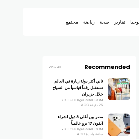
وجيا
تقارير
صحة
رياضة
مجتمع
Recommended
View All
ثاني أكثر دولة زيارة في العالم
تستقبل رقماً قياسياً من السياح
خلال حزيران
KJICHE11@GMAIL.COM
25 دقيقة AGO
مصر بين أغلى 3 دول لشراء
آيفون 17 برو عالمياً
KJICHE11@GMAIL.COM
ساعة واحدة AGO