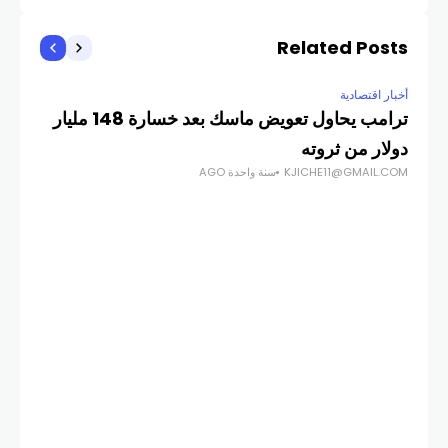
Related Posts
أخبار اقتصادية
ترامب يحاول تعويض ماسك بعد خسارة 148 مليار
دولار من ثروته
KJICHE11@GMAIL.COM
سنة واحدة AGO
أخبار
الف
COM