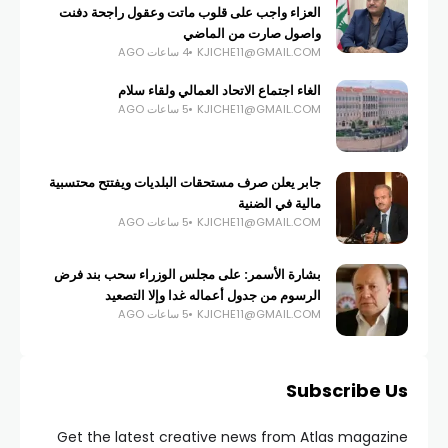
العزاء واجب على قلوب ماتت وعقول راجحة دفنت
واصول صارت من الماضي
KJICHE11@GMAIL.COM
4 ساعات AGO
الغاء اجتماع الاتحاد العمالي ولقاء سلام
KJICHE11@GMAIL.COM
5 ساعات AGO
جابر يعلن صرف مستحقات البلديات ويفتتح محتسبية
مالية في الضنية
KJICHE11@GMAIL.COM
5 ساعات AGO
بشارة الأسمر: على مجلس الوزراء سحب بند فرض
الرسوم من جدول أعماله غدا وإلا التصعيد
KJICHE11@GMAIL.COM
5 ساعات AGO
Subscribe Us
Get the latest creative news from Atlas magazine