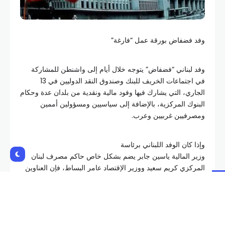
وفد فضفاض بورقة عمل “فارغة”
وفد لبناني “فضفاض” يتوجه خلال أيام إلى واشنطن للمشاركة
في اجتماعات الخريف للبنك وصندوق النقد الدوليين في 13
الجاري، التي يشارك فيها وفود مالية ونقدية من بلدان عدة وحكام
البنوك المركزية، بالإضافة إلى سياسيين ومسؤولين أممين
ومصرفيين غربيين وعرب.
وإذا كان الوفد اللبناني برئاسة
وزير المالية ياسين جابر يضم بشكل خاص حاكم مصرف لبنان
المركزي كريم سعيد ووزير الإقتصاد عامر البساط، فإن العناوين
التي يناقشها المجتمعون تتناول
التضخم والتغيير المناخي ومحاربة الفساد وتمويل الإرهاب والإنماء
وتنمية اقتصاد الدول المتعثرة، فيما الوفد اللبناني الذي انضم إليه
أخيراً النائب ابراهيم كنعان، يحمل ملفاً قد يكون وحيداً وهو