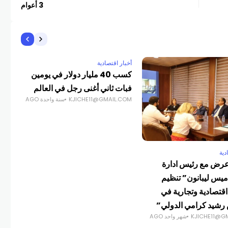
3 أعوام
أخبار اقتصادية
كسب 40 مليار دولار في يومين
فبات ثاني أغنى رجل في العالم
KJICHE11@GMAIL.COM
سنة واحدة AGO
دية
أخبا
رض مع رئيس ادارة
الر
يس ليبانون” تنظيم
مسا
COM
قتصادية وتجارية في
شيد كرامي الدولي”
KJICHE11@G
شهر واحد AGO