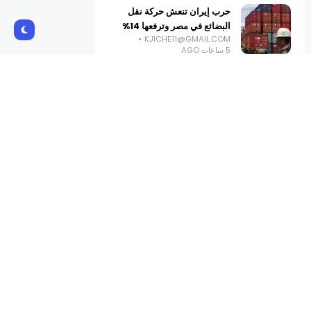
حرب إيران تنعش حركة نقل
البضائع في مصر وترفعها 14%
KJICHE11@GMAIL.COM
5 ساعات AGO
أول جهاز من “أوبن إيه آي” بحجم
قرص هوكي.. ما هو وما سعره؟
KJICHE11@GMAIL.COM
6 ساعات AGO
Subscribe Us
Get the latest creative news from
Atlas magazine