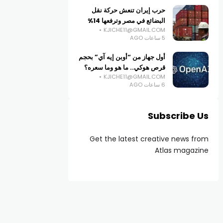
حرب إيران تنعش حركة نقل
البضائع في مصر وترفعها 14%
KJICHE11@GMAIL.COM
5 ساعات AGO
أول جهاز من “أوبن إيه آي” بحجم
قرص هوكي.. ما هو وما سعره؟
KJICHE11@GMAIL.COM
6 ساعات AGO
Subscribe Us
Get the latest creative news from
Atlas magazine