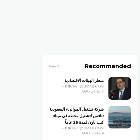
Recommended
View All
منظر الهيئات الاقتصادية
KJICHE11@GMAIL.COM
3 ساعات AGO
شركة تشغيل الموانىء السعودية
تنافس لتشغيل محطة في ميناء
كيب تاون لمدة 25 عاماً
KJICHE11@GMAIL.COM
4 ساعات AGO