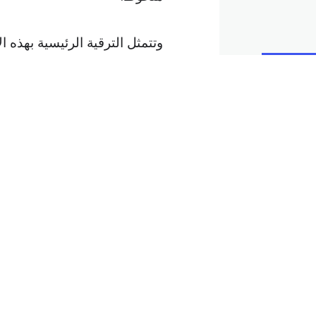
وتتمثل الترقية الرئيسية بهذه
تقليص حجم الكمبيوتر إلى الن
يوجد ثلا
من السهل توصيل أو فصل الملح
شبكة CNBC.