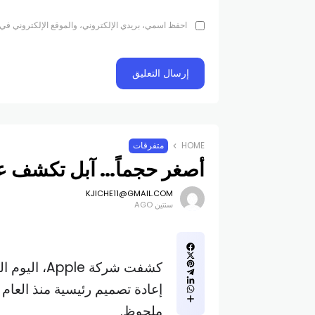
احفظ اسمي، بريدي الإلكتروني، والموقع الإلكتروني في 
HOME
متفرقات
أصغر حجماً… آبل تكشف ع
KJICHE11@GMAIL.COM
سنتين AGO
ملحوظ.