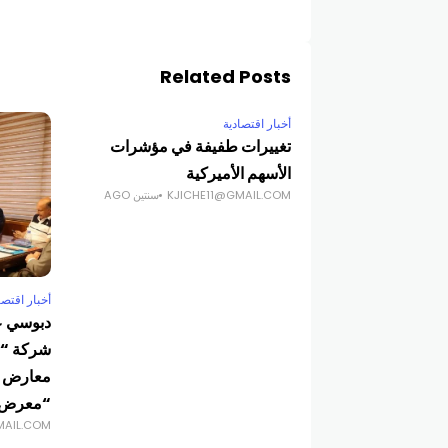
Related Posts
أخبار اقتصادية
تغييرات طفيفة في مؤشرات
الأسهم الأميركية
KJICHE11@GMAIL.COM
سنتين AGO
أخبار اقتصا
دبوسي ع
شركة “م
معارض ا
“معرض ر
MAIL.COM