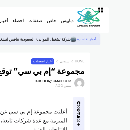
دبابيس
خاص
صفقات
احصاء
أخبار
شركة تشغيل الموانىء السعودية تنافس لتشغيل محط
أخبار اقتصادية
HOME
سيدتي
أخبار اقتصادية
مجموعة “إم بي سي” توقع 4 اتفاقيات لتعديل مشاريع توسع
KJICHE11@GMAIL.COM
سنتين AGO
أعلنت مجموعة
إم بي سي
المبرمة مع عدة شركات تابعة، 
الإنتاجات الفنية.