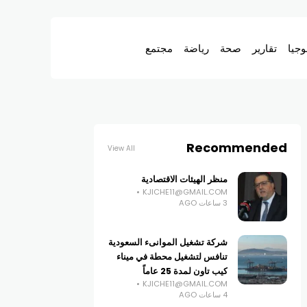
وجيا
تقارير
صحة
رياضة
مجتمع
Recommended
View All
منظر الهيئات الاقتصادية
KJICHE11@GMAIL.COM
3 ساعات AGO
شركة تشغيل الموانىء السعودية
تنافس لتشغيل محطة في ميناء
كيب تاون لمدة 25 عاماً
KJICHE11@GMAIL.COM
4 ساعات AGO