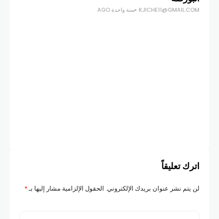
KJICHE11@GMAIL.COM
سنة واحدة AGO
أخبار
الس
COM
اترك تعليقاً
لن يتم نشر عنوان بريدك الإلكتروني.
الحقول الإلزامية مشار إليها بـ
*