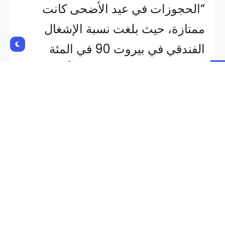
“الحجوزات في عيد الأضحى كانت
ممتازة، حيث بلغت نسبة الإشغال
الفندقي في بيروت 90 في المئة
والمطاعم “مفوّلة”، موضحًا أنّ
“الحجوزات تراجعت في تمّوز بسبب
الوضع الأمني، ومكاتب السّياحة
والسفر في مأزق كبير، ونأمل حصول
“أعجوبة” أو “فرج سياسي” قريبًا”.
وأكّد في تصريح لقناة الـ”MTV”، أنّ
“مروحة الأسعار في المطاعم يجب أن
تكون مناسبة لكلّ الميزانيّات، والزّبون