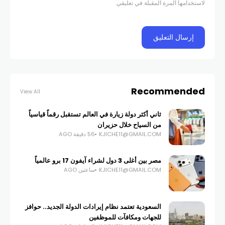
لاستخدامها المرة المقبلة في تعليقي.
Recommended
View All
ثاني أكثر دولة زيارة في العالم تستقبل رقماً قياسياً
من السياح خلال حزيران
KJICHE11@GMAIL.COM
56 دقيقة AGO
مصر بين أغلى 3 دول لشراء آيفون 17 برو عالمياً
KJICHE11@GMAIL.COM
ساعتين AGO
السعودية تعتمد نظام إيرادات الدولة الجديد.. حوافز
للجهات ومكافآت للموظفين