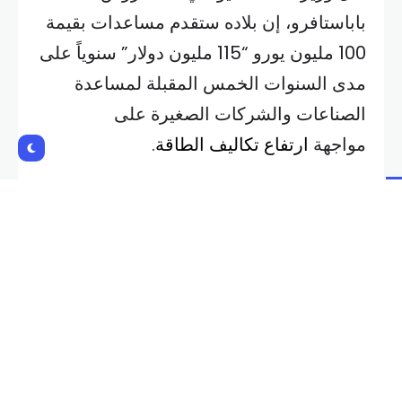
باباستافرو، إن بلاده ستقدم مساعدات بقيمة
100 مليون يورو “115 مليون دولار” سنوياً على
مدى السنوات الخمس المقبلة لمساعدة
الصناعات والشركات الصغيرة على
مواجهة
ارتفاع تكاليف الطاقة
.
وأضاف باباستافرو، أن البلاد حصلت أيضاً على
إعانات بقيمة إجمالية تبلغ 200 مليون يورو
من صندوق التحديث التابع للاتحاد الأوروبي،
وسيجري توسيع نطاق الاستفادة منها لتشمل
صناعات الألومنيوم والنحاس والأسمنت
والحديد والخشب التي تنفذ خططاً استثمارية
تهدف إلى تحسين كفاءة الطاقة.