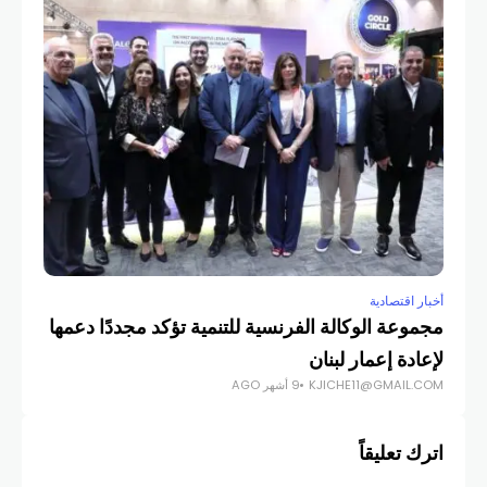
أخبار اقتصادية
أخبار
مجموعة الوكالة الفرنسية للتنمية تؤكد مجددًا دعمها
لإعادة إعمار لبنان
مذبح
KJICHE11@GMAIL.COM
9 أشهر AGO
COM
اترك تعليقاً