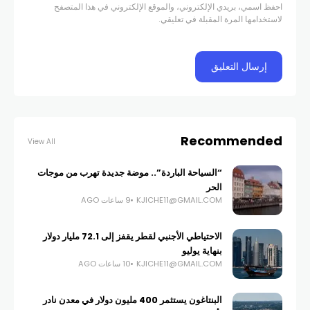
احفظ اسمي، بريدي الإلكتروني، والموقع الإلكتروني في هذا المتصفح
لاستخدامها المرة المقبلة في تعليقي.
Recommended
View All
“السياحة الباردة”.. موضة جديدة تهرب من موجات
الحر
KJICHE11@GMAIL.COM
9 ساعات AGO
الاحتياطي الأجنبي لقطر يقفز إلى 72.1 مليار دولار
بنهاية يوليو
KJICHE11@GMAIL.COM
10 ساعات AGO
البنتاغون يستثمر 400 مليون دولار في معدن نادر