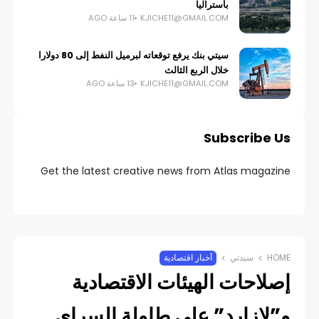
بأستراليا
KJICHE11@GMAIL.COM
11 ساعة AGO
سيتي بنك يرفع توقعاته لبرميل النفط إلى 80 دولارا
خلال الربع الثالث
KJICHE11@GMAIL.COM
13 ساعة AGO
Subscribe Us
Get the latest creative news from Atlas magazine
HOME
سيدتي
أخبار اقتصادية
إصلاحات الهيئات الاقتصادية
و”لازارد” على طاولة السراي