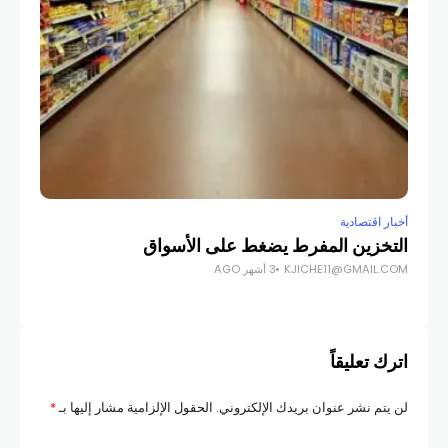
أخبار اقتصادية
أخبار
التخزين المفرط يضغط على الأسواق
KJICHE11@GMAIL.COM
3 أشهر AGO
نمو 22% مع بداي
COM
اترك تعليقاً
لن يتم نشر عنوان بريدك الإلكتروني.
الحقول الإلزامية مشار إليها بـ
*