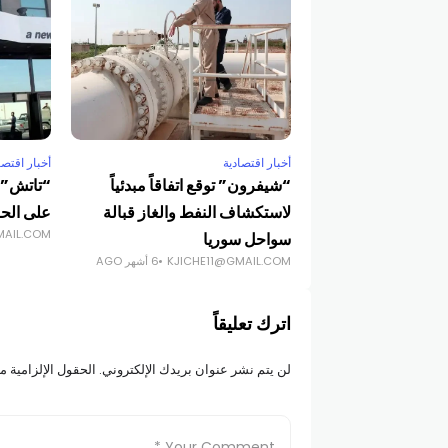
أخبار اقتصادية
أخبار اقتصا
“شيفرون” توقع اتفاقاً مبدئياً
“تاتش”: 
لاستكشاف النفط والغاز قبالة
على الحر
MAIL.COM
سواحل سوريا
KJICHE11@GMAIL.COM
6 أشهر AGO
اترك تعليقاً
لن يتم نشر عنوان بريدك الإلكتروني.
الحقول الإلزامية مش