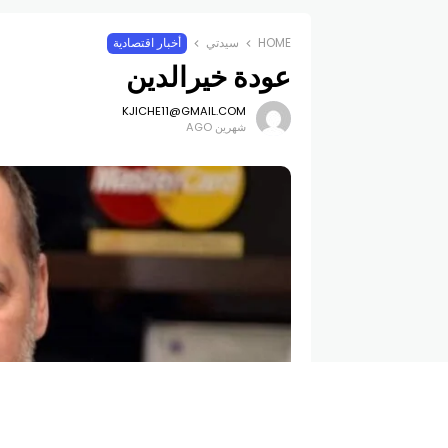
HOME
سيدتي
أخبار اقتصادية
عودة خيرالدين
KJICHE11@GMAIL.COM
شهرين AGO