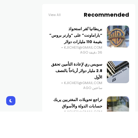
Recommended
View All
بريطانيا تُقر استحواذ
“باراماونت” على “وارنر بروس”
بقيمة 110 مليارات دولار
KJICHE11@GMAIL.COM
36 دقيقة AGO
سويس ري لإعادة التأمين تحقق
2.8 مليار دولار أرباحاً بالنصف
الأول
KJICHE11@GMAIL.COM
ساعتين AGO
تراجع تحويلات المغتربين يربك
حسابات الدولة والأسواق
KJICHE11@GMAIL.COM
ساعتين AGO
سعر برميل خام برنت يرتفع إلى
83.48 دولاراً