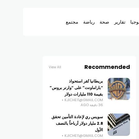
وجيا
تقارير
صحة
رياضة
مجتمع
Recommended
View All
بريطانيا تُقر استحواذ
“باراماونت” على “وارنر بروس”
بقيمة 110 مليارات دولار
KJICHE11@GMAIL.COM
36 دقيقة AGO
سويس ري لإعادة التأمين تحقق
2.8 مليار دولار أرباحاً بالنصف
الأول
KJICHE11@GMAIL.COM