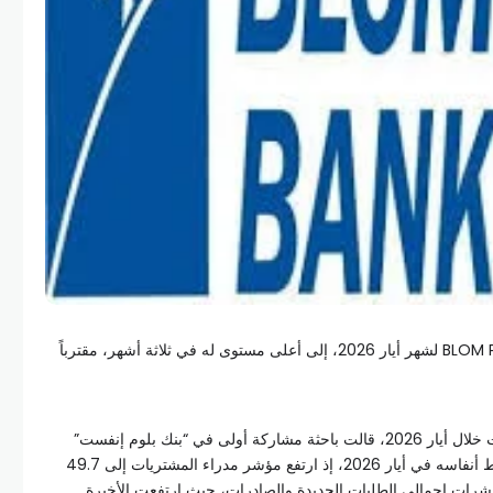
ارتفع مؤشر مدراء المشتريات للبنان BLOM PMI لشهر أيار 2026، إلى أعلى مستوى له في ثلاثة أشهر، مقترباً
وتعليقاً على نتائج مؤشر مدراء المشتريات خلال أيار 2026، قالت باحثة مشاركة أولى في “بنك بلوم إنفست”
ميرا سعيد: “يبدو أن الاقتصاد اللبناني التقط أنفاسه في أيار 2026، إذ ارتفع مؤشر مدراء المشتريات إلى 49.7
د تعافت مؤشرات إجمالي الطلبات الجديدة والصادرات، حيث ارتفعت الأخيرة