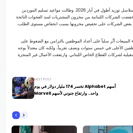
وواجهت شركات القطاع الخاص اللبناني سلاسل توريد أطول في أيار 2026. وطالت مواعيد تسليم الموردين
 أكبر مقارنة بشهر نيسان 2026. وخفضت الشركات اللبنانية من مخزون المشتريات لسد الفجوات الناتجة
ت بعض الشركات على تخفيض مخزونها بسبب انخفاض مستوى الطلب.
 المبيعات أثّر سلباً على أعداد الموظفين بالتزامن مع الضغوط على
ظفين الأعلى في خمس سنوات ونصف تقريباً، ولكنه كان معتدلاً بوجه
يلية لشركات القطاع الخاص اللبناني. وارتفعت الأعمال غير المنجزة
NEXT POST
أسهم Alphabet تخسر 174 مليار دولار في يوم
واحد.. وارتفاع جنوني لأسهم Marvell
أخبا