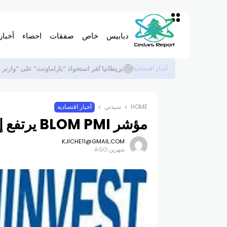
دبابيس
خاص
صفقات
احصاء
أخبار
سويس ري لإعادة التأمين تحقق 2.8 مليار دولار أرباحاً بالنصف الأول
أخبار اقتصادية
HOME
سيدتي
أخبار اقتصادية
مؤشر BLOM PMI يرتفع إلى أعلى مستوى له في ثلاثة أشهر
KJICHE11@GMAIL.COM
شهرين AGO