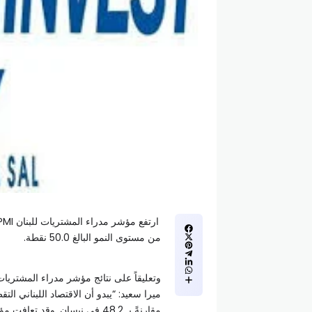
من مستوى النمو البالغ 50.0 نقطة.
مقارنةً بـ 48.2 في نيسان. وق