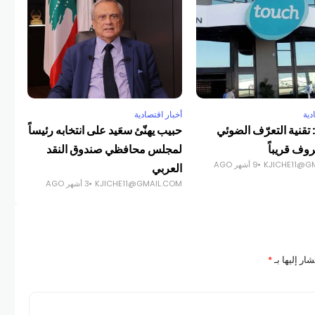
اله
المث
COM
دية
أخبار اقتصادية
تقنية التعرّف الضوئي
حبيب يهنّئ سعَيد على انتخابه رئيساً
وف قريباً
لمجلس محافظي صندوق النقد
KJICHE11@G
9 أشهر AGO
العربي
KJICHE11@GMAIL.COM
3 أشهر AGO
ار إليها بـ
*