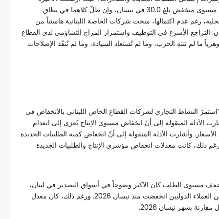
بشكل ملحوظ إلى 41.9 بعد أن كانت عند مستوى منخفض بلغ 30.0 في نيسان، وإن ظلّ كلاهما في نطاق
لمحلية، رغم عدم اكتمالها، منحت شركات الخاصة اللبنانية هامشاً من
ن: التراجع الأسرع في التوظيف واستمرار المزاج التشاؤمي لدى القطاع
رياً ما لم تنتهِ الحرب، وما لم تُستعاد السيادة، وما لم تُنفّذ الإصلاحات
: “استمرّ النشاط التجاري لشركات القطاع الخاص اللبناني بالانخفاض في
لربع الثاني من العام 2026. وأشارت الأدلة المنقولة إلى أنّ انخفاض مستوى الإنتاج يُعزى إلى انعدام
سعار. وأشارت الأدلة المنقولة إلى أنّ انخفاض كمية الطلبيات الجديدة
ل ذاتها. ورغم ذلك، كانت معدلات انخفاض مؤشري الإنتاج والطلبيات الجديدة
 ضعف مستوى الطلب كان الأكثر وضوحاً في أسواق التصدير في لبنان،
والذي أظهر أنّ الأعمال الجديدة الواردة من العملاء الدوليين انخفضت منذ نيسان 2026. ورغم ذلك، كان معدل
ارنة بشهر نيسان 2026.