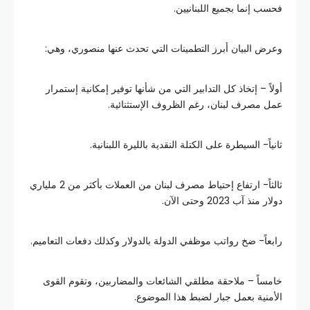
فحسب إنما بجميع اللبنانيين.
وعرض البيان أبرز التطمينات التي تحدث عنها منصوري، وهي:
أولاً – إتخاذ كل التدابير التي من شأنها توفير إمكانية إستمرار
عمل مصرف لبنان، رغم الظروف الإستثنائية.
ثانياً- السيطرة على الكتلة النقدية بالليرة اللبنانية.
ثالثاً- ارتفاع إحتياط مصرف لبنان من العملات بأكثر من 2 ملياري
دولار منذ آب 2023 وحتى الآن.
رابعاً- ضخ رواتب موظفي الدولة بالدولار وكذلك دفعات التعاميم.
خامساً – ملاحقة مطلقي الشائعات والمضاربين، وتقوم القوى
الأمنية بعمل جبار لضبط هذا الموضوع.