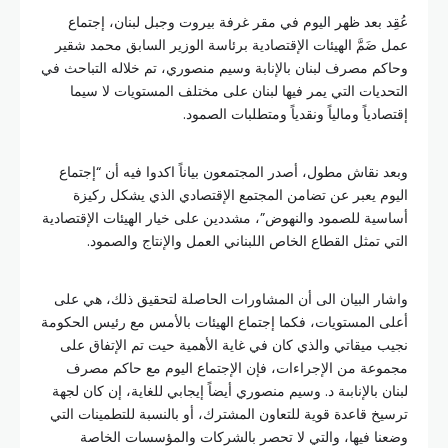
عُقِد بعد ظهر اليوم في مقر غرفة بيروت وجبل لبنان، إجتماع
عمل ضَمَّ الهيئات الإقتصادية برئاسة الوزير السابق محمد شقير
وحاكم مصرف لبنان بالإنابة وسيم منصوري، تم خلاله التباحث في
التحديات التي يمر فيها لبنان على مختلف المستويات لا سيما
إقتصادياً ومالياً ونقدياً ومتطلبات الصمود.
وبعد نقاش مطول، أصدر المجتمعون بياناً اكدوا فيه أن “إجتماع
اليوم يعبر عن تضامن المجتمع الإقتصادي الذي يشكل ركيزة
أساسية للصمود والنهوض”، مشددين على خيار الهيئات الإقتصادية
التي تمثل القطاع الخاص اللبناني العمل والإنتاج والصمود.
واشار البيان الى أن المشاورات الحاصلة لتحقيق ذلك، هي على
أعلى المستويات، فكما إجتماع الهيئات بالأمس مع رئيس الحكومة
نجيب ميقاتي والذي كان في غاية الأهمية حيت تم الإتفاق على
مجموعة من الإجراءات، فإن الإجتماع اليوم مع حاكم مصرف
لبنان بالإنابىة د. وسيم منصوري أيضاً إيجابي للغاية، إن كان لجهة
ترسيخ قاعدة قوية للتعاون المشترك، أو بالنسبة للتطمينات التي
وضعنا فيها، والتي لا تحصر بالشركات والمؤسسات الخاصة