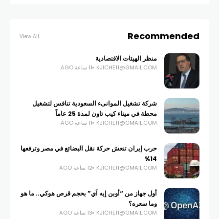
Recommended
View All
منظر الهيئات الاقتصادية
KJICHE11@GMAIL.COM
11 ساعة AGO
شركة تشغيل الموانىء السعودية تنافس لتشغيل
محطة في ميناء كيب تاون لمدة 25 عاماً
KJICHE11@GMAIL.COM
11 ساعة AGO
حرب إيران تنعش حركة نقل البضائع في مصر وترفعها
14%
KJICHE11@GMAIL.COM
12 ساعة AGO
أول جهاز من “أوبن إيه آي” بحجم قرص هوكي.. ما هو
وما سعره؟
KJICHE11@GMAIL.COM
13 ساعة AGO