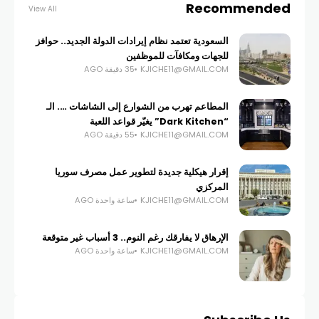
Recommended
View All
السعودية تعتمد نظام إيرادات الدولة الجديد.. حوافز
للجهات ومكافآت للموظفين
KJICHE11@GMAIL.COM
35 دقيقة AGO
المطاعم تهرب من الشوارع إلى الشاشات …. الـ
“Dark Kitchen” يغيّر قواعد اللعبة
KJICHE11@GMAIL.COM
55 دقيقة AGO
إقرار هيكلية جديدة لتطوير عمل مصرف سوريا
المركزي
KJICHE11@GMAIL.COM
ساعة واحدة AGO
الإرهاق لا يفارقك رغم النوم.. 3 أسباب غير متوقعة
KJICHE11@GMAIL.COM
ساعة واحدة AGO