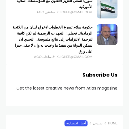
سوريا تسعى لتعزيز التعاون مع المؤسسات المالية
الأميركية
KJICHE11@GMAIL.COM
ساعتين AGO
حكومة سلام تسرع الخطوات لاخراج لبنان من اللائحة
الرماديةً.. فحيلي : التعهدات الرسمية لم تكن كافية
لترجمة الالتزامات إلى نتائج ملموسة.. التحدي ان
تتمكن الدولة من تنفيذ ما وعدت به وان لا تبقى حبرا
على ورق
KJICHE11@GMAIL.COM
3 ساعات AGO
Subscribe Us
Get the latest creative news from Atlas magazine
HOME
سيدتي
أخبار اقتصادية