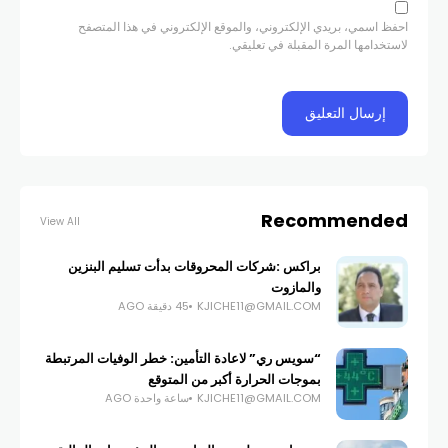
احفظ اسمي، بريدي الإلكتروني، والموقع الإلكتروني في هذا المتصفح
لاستخدامها المرة المقبلة في تعليقي.
Recommended
View All
براكس :شركات المحروقات بدأت تسليم البنزين
والمازوت
KJICHE11@GMAIL.COM
45 دقيقة AGO
“سويس ري” لاعادة التأمين: خطر الوفيات المرتبطة
بموجات الحرارة أكبر من المتوقع
KJICHE11@GMAIL.COM
ساعة واحدة AGO