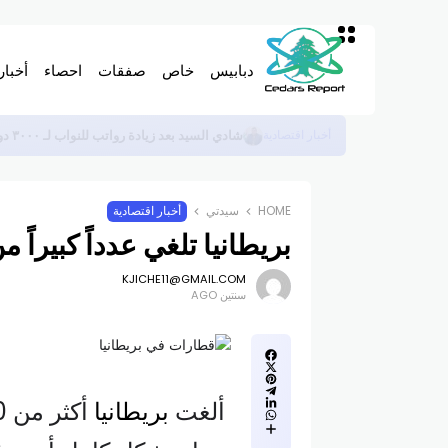
دبابيس
خاص
صفقات
احصاء
أخبار
الغاء اجتماع الاتحاد العمالي ولقاء سلام
أخبار اقتصادية
HOME
سيدتي
أخبار اقتصادية
بريطانيا تلغي عدداً كبيراً
KJICHE11@GMAIL.COM
سنتين AGO
ألغت
بريطانيا