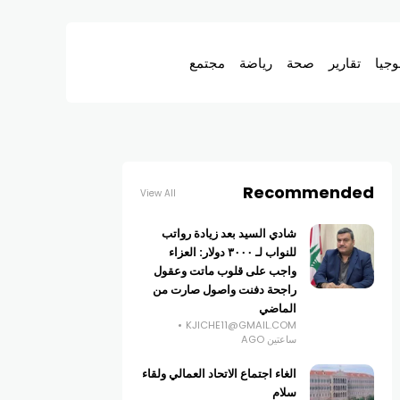
وجيا
تقارير
صحة
رياضة
مجتمع
Recommended
View All
شادي السيد بعد زيادة رواتب
للنواب لـ ٣٠٠٠ دولار: العزاء
واجب على قلوب ماتت وعقول
راجحة دفنت واصول صارت من
الماضي
KJICHE11@GMAIL.COM
ساعتين AGO
الغاء اجتماع الاتحاد العمالي ولقاء
سلام