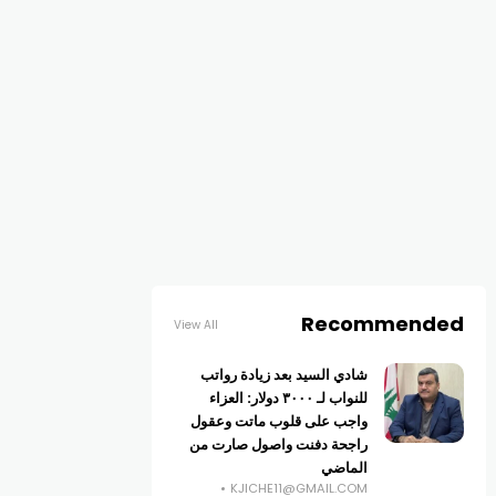
Recommended
View All
شادي السيد بعد زيادة رواتب
للنواب لـ ٣٠٠٠ دولار: العزاء
واجب على قلوب ماتت وعقول
راجحة دفنت واصول صارت من
الماضي
KJICHE11@GMAIL.COM