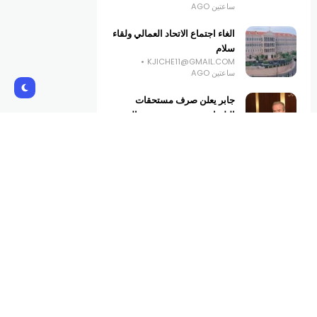
ساعتين AGO
الغاء اجتماع الاتحاد العمالي ولقاء
سلام
KJICHE11@GMAIL.COM
ساعتين AGO
جابر يعلن صرف مستحقات
البلديات ويفتتح محتسبية مالية
في الضنية
KJICHE11@GMAIL.COM
3 ساعات AGO
بشارة الأسمر: على مجلس
الوزراء سحب بند فرض الرسوم
من جدول أعماله غدا وإلا التصعيد
KJICHE11@GMAIL.COM
3 ساعات AGO
Subscribe Us
Get the latest creative news from