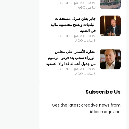
KJICHE11@GMAIL.COM
ساعتين AGO
جابر يعلن صرف مستحقات
البلديات ويفتتح محتسبية مالية
في الضنية
KJICHE11@GMAIL.COM
3 ساعات AGO
بشارة الأسمر: على مجلس
الوزراء سحب بند فرض الرسوم
من جدول أعماله غدا وإلا التصعيد
KJICHE11@GMAIL.COM
3 ساعات AGO
Subscribe Us
Get the latest creative news from
Atlas magazine