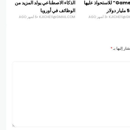
“GameStop” للاستحواذ عليها
الذكاء الاصطناعي يولد المزيد من
المل
الوظائف في أوروبا
فيف
KJICHE11@G
3 أشهر AGO
KJICHE11@GMAIL.COM
5 أشهر AGO
COM
ار إليها بـ
*