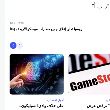
“د ب أ”.
NEXT POST
روسيا تعلن إغلاق جميع مطارات موسكو الأربعةمؤقتا
دية
أخبار اقتصادية
أخبا
“eBay” ترفض عرض
على خلاف وادي السيليكون..