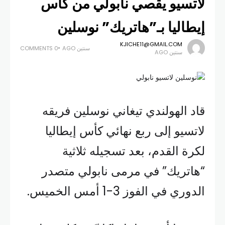
لاتسيو يقصي نابولي من كأس
إيطاليا بـ”هاتريك” نوسلين
KJICHE11@GMAIL.COM
سنتين AGO
0 COMMENTS
سنتين AGO
قاد الهولندي تيغاني نوسلين فريقه
لاتسيو إلى ربع نهائي كأس إيطاليا
لكرة القدم، بعد تسجيله ثلاثية
“هاتريك” في مرمى نابولي متصدر
الدوري في الفوز 3-1 أمس الخميس.