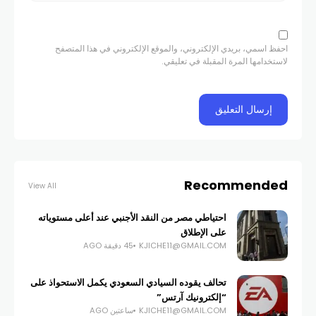
احفظ اسمي، بريدي الإلكتروني، والموقع الإلكتروني في هذا المتصفح
لاستخدامها المرة المقبلة في تعليقي.
Recommended
View All
احتياطي مصر من النقد الأجنبي عند أعلى مستوياته
على الإطلاق
KJICHE11@GMAIL.COM
45 دقيقة AGO
تحالف يقوده السيادي السعودي يكمل الاستحواذ على
“إلكترونيك آرتس”
KJICHE11@GMAIL.COM
ساعتين AGO