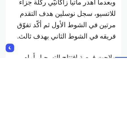
وبعدما أهدر ماتيا زاكانيّي ركلة جزاء
للاتسيو، سجل نوسلين هدف التقدم
مرتين في الشوط الأول ثم أكّد تفوّق
فريقه في الشوط الثاني بهدف ثالث.
ولاحت فرصة افتتاح التسجيل أمام
زاكانيّي من ركلة جزاء، لكن الحارس
إليا كابريلي تصدى لتصويبته على الجهة
اليسرى (21).
وعوّض نوسلين ركلة الجزاء الضائعة
بهدف السبق برأسية بعدما تابع تمريرة