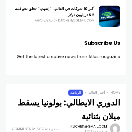
أكبر 10 شركات في العالم.. “إنفيديا” تحلق نحو قمة
5.5 تريليون دولار
KJICHE11@GMAIL.COM
3 ساعات AGO
Subscribe Us
Get the latest creative news from Atlas magazine
HOME
أخبار العالم
الرياضة
الدوري الايطالي: بولونيا يسقط
ميلان بثنائية
KJICHE11@GMAIL.COM
سنة واحدة AGO
0 COMMENTS
سنة واحدة AGO