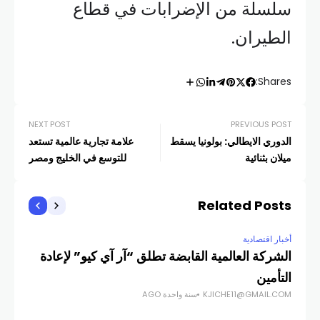
سلسلة من الإضرابات في قطاع
الطيران.
Shares:
NEXT POST
PREVIOUS POST
الدوري الايطالي: بولونيا يسقط
علامة تجارية عالمية تستعد
ميلان بثنائية
للتوسع في الخليج ومصر
Related Posts
أخبار اقتصادية
أخبار
الشركة العالمية القابضة تطلق “آر آي كيو” لإعادة
أسع
التأمين
على
KJICHE11@GMAIL.COM
سنة واحدة AGO
COM