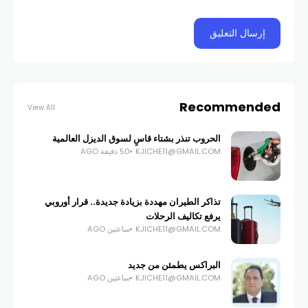
Recommended
View All
الحروب تنذر بشتاء قاسٍ لسوق الديزل العالمية
KJICHE11@GMAIL.COM
50 دقيقة AGO
تذاكر الطيران مهددة بزيادة جديدة.. قرار أوروبي
يرفع تكاليف الرحلات
KJICHE11@GMAIL.COM
ساعتين AGO
البراكس يطمئن من جديد
KJICHE11@GMAIL.COM
ساعتين AGO