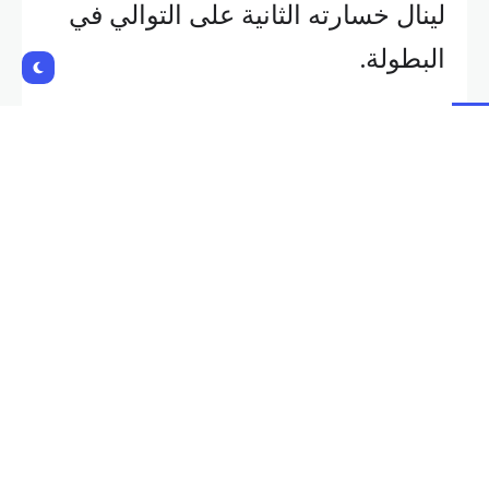
لينال خسارته الثانية على التوالي في
البطولة.
وبادر ميلان بالتسجيل بهدف بتوقيع
نجمه البرتغالي رافاييل لياو في
الدقيقة 43، لكن الأرجنتيني سانتياغو
كاسترو منح التعادل لبولونيا في
الدقيقة 48.
وخطف بولونيا النقاط الثلاث بعدما
أضاف لاعبه السويسري دان ندوي