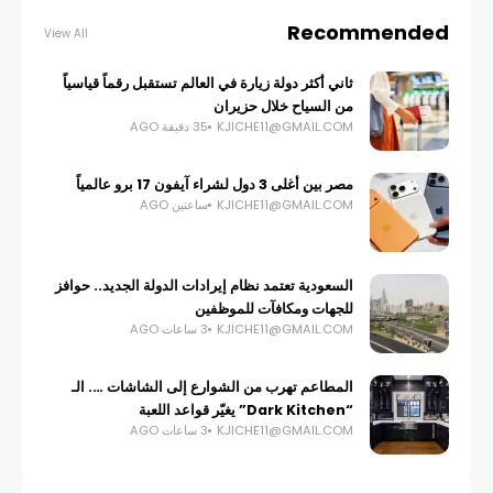
Recommended
View All
ثاني أكثر دولة زيارة في العالم تستقبل رقماً قياسياً
من السياح خلال حزيران
KJICHE11@GMAIL.COM
35 دقيقة AGO
مصر بين أغلى 3 دول لشراء آيفون 17 برو عالمياً
KJICHE11@GMAIL.COM
ساعتين AGO
السعودية تعتمد نظام إيرادات الدولة الجديد.. حوافز
للجهات ومكافآت للموظفين
KJICHE11@GMAIL.COM
3 ساعات AGO
المطاعم تهرب من الشوارع إلى الشاشات …. الـ
“Dark Kitchen” يغيّر قواعد اللعبة
KJICHE11@GMAIL.COM
3 ساعات AGO