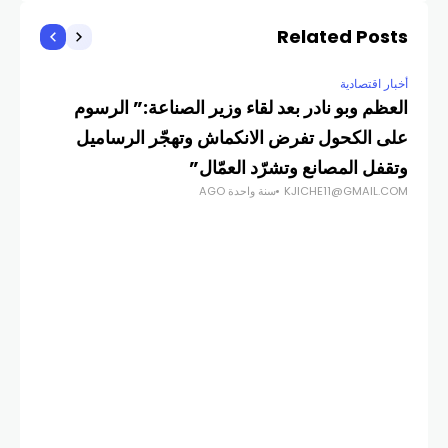
Related Posts
أخبار اقتصادية
العظم وبو نادر بعد لقاء وزير الصناعة:” الرسوم
على الكحول تفرض الانكماش وتهجّر الرساميل
وتقفل المصانع وتشرّد العمّال”
KJICHE11@GMAIL.COM
سنة واحدة AGO
أخبار
الر
على