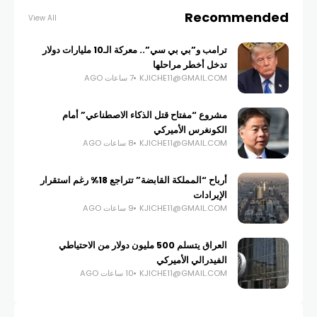
Recommended
View All
ترامب و”بي بي سي”.. معركة الـ10 مليارات دولار
تدخل أخطر مراحلها
KJICHE11@GMAIL.COM
7 ساعات AGO
مشروع “مفتاح قتل الذكاء الاصطناعي” أمام
الكونغرس الأميركي
KJICHE11@GMAIL.COM
8 ساعات AGO
أرباح “المملكة القابضة” تتراجع 18% رغم استقرار
الإيرادات
KJICHE11@GMAIL.COM
9 ساعات AGO
العراق يتسلم 500 مليون دولار من الاحتياطي
الفيدرالي الأميركي
KJICHE11@GMAIL.COM
10 ساعات AGO