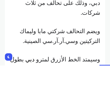
دولار) لمشروع الخط الأزرق لمترو
دبي، وذلك على تحالف من ثلاث
شركات.
ويضم التحالف شركتي مابا وليماك
التركيتين وسي.آر.آر.سي الصينية.
وسيمتد الخط الأزرق لمترو
دبي
بطول
30 كيلومترا ويضم إجمالي 14 محطة.
Shares: