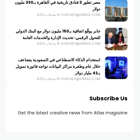
مصر تطور 3 فنادق تاريخية في القاهرة بـ330 مليون
دولار
KJICHE11@GMAIL.COM
5 ساعات AGO
جابر يوقّع اتفاقية بـ150 مليون دولار مع البنك الدولي
للتحول الرقمي: تحديث الإدارة والخدمات العامة
KJICHE11@GMAIL.COM
5 ساعات AGO
استخدام الذكاء الاصطناعي في السعودية يتضاعف
خلال عام وطفرة مراكز البيانات تواجه فاتورة تمويل
بـ42 مليار دولار
KJICHE11@GMAIL.COM
6 ساعات AGO
Subscribe Us
Get the latest creative news from Atlas magazine