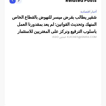
Related Posts
أخبار اقتصادية
شقير يطالب بقرض ميسر للنهوض بالقطاع الخاص
المنهك وتحديث القوانين: لم يعد بمقدورنا العمل
باسلوب الترقيع ونركز على المغتربين للاستثمار
KJICHE11@GMAIL.COM
سنتين AGO
أخبار
scovery
COM