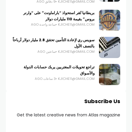
KJICHE11@GMAIL.COM
9 دقائق AGO
بريطانيا تُقر استحواذ “باراماونت” على “وارنر
بروس” بقيمة 110 مليارات دولار
KJICHE11@GMAIL.COM
ساعة واحدة AGO
سويس ري لإعادة التأمين تحقق 2.8 مليار دولار أرباحاً
بالنصف الأول
KJICHE11@GMAIL.COM
ساعتين AGO
تراجع تحويلات المغتربين يربك حسابات الدولة
والأسواق
KJICHE11@GMAIL.COM
3 ساعات AGO
Subscribe Us
Get the latest creative news from Atlas magazine