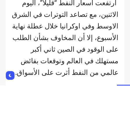
على الوقود في الصين ثاني أكبر
مستهلك في العالم وتوقعات بفائض
عالمي من النفط أثرت على الأسواق.
وارتفعت العقود الآجلة لخام برنت 20
سنتا بما يعادل 0.3 بالمئة إلى 71.24
دولارا للبرميل، في حين سجلت العقود
الآجلة لخام غرب تكساس الوسيط
الأميركي 67.11 دولارا للبرميل، مرتفعة
تسعة سنتات أو 0.1 بالمئة.
Shares: