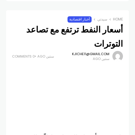
HOME
سيدتي
أخبار اقتصادية
أسعار النفط ترتفع مع تصاعد
التوترات
KJICHE11@GMAIL.COM
سنتين AGO
0 COMMENTS
سنتين AGO
ارتفعت أسعار النفط “قليلاً”، اليوم
الاثنين، مع تصاعد التوترات في الشرق
الاوسط وفي اوكرانيا خلال عطلة نهاية
الأسبوع، إلا أن المخاوف بشأن الطلب