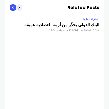
Related Posts
أخبار اقتصادية
البنك الدولي يحذّر من أزمة اقتصادية عميقة
KJICHE11@GMAIL.COM
سنة واحدة AGO
أخبار
نيو
في ١٠ أكتوبر ا
GES