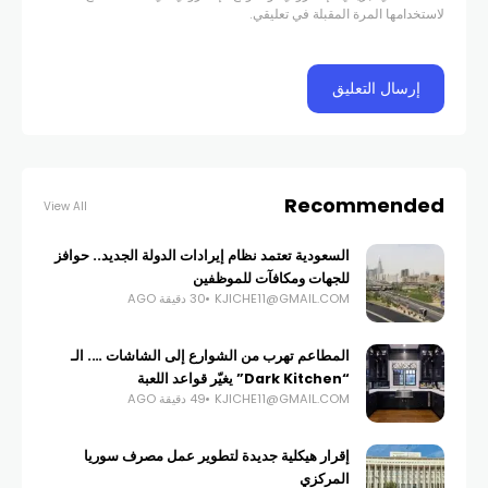
لاستخدامها المرة المقبلة في تعليقي.
Recommended
View All
السعودية تعتمد نظام إيرادات الدولة الجديد.. حوافز
للجهات ومكافآت للموظفين
KJICHE11@GMAIL.COM
30 دقيقة AGO
المطاعم تهرب من الشوارع إلى الشاشات …. الـ
“Dark Kitchen” يغيّر قواعد اللعبة
KJICHE11@GMAIL.COM
49 دقيقة AGO
إقرار هيكلية جديدة لتطوير عمل مصرف سوريا
المركزي