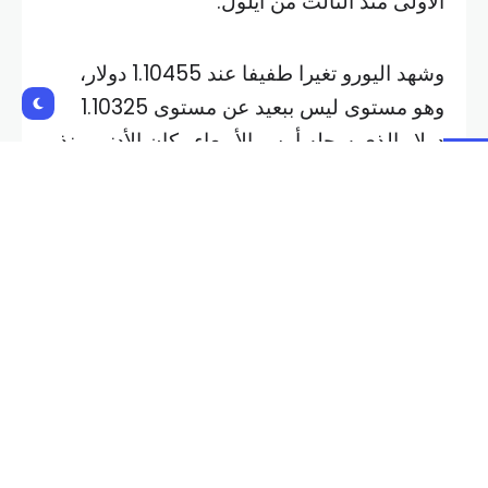
الأولى منذ الثالث من أيلول.
وشهد اليورو تغيرا طفيفا عند 1.10455 دولار،
وهو مستوى ليس ببعيد عن مستوى 1.10325
دولار الذي سجله أمس الأربعاء وكان الأدنى منذ
12 أيلول.
واستقر الجنيه الإسترليني عند 1.3261 دولار. كما
استقر الدولار الأسترالي عند 0.6884 دولار.
وتعرض الين لضغوط بيع قوية، الأربعاء، بعد أن
قال رئيس الوزراء الياباني الجديد إن البلاد ليست
جاهزة لمزيد من رفع أسعار الفائدة، وذلك بعد
اجتماعه مع محافظ البنك المركزي.