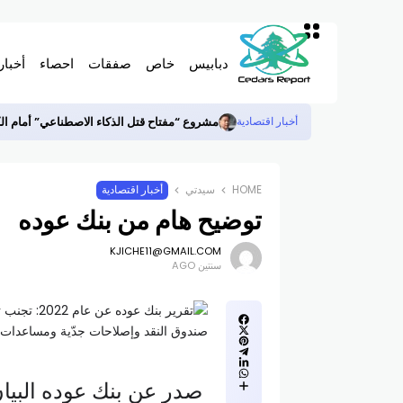
دبابيس
خاص
صفقات
احصاء
أخبار
مشروع “مفتاح قتل الذكاء الاصطناعي” أمام ا
أخبار اقتصادية
HOME
سيدتي
أخبار اقتصادية
توضيح هام من بنك عوده
KJICHE11@GMAIL.COM
سنتين AGO
صدر عن بنك عوده البيان ا