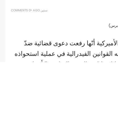
سنتين AGO
0 COMMENTS
ميركية أنّها رفعت دعوى قضائية ضدّ
ه القوانين الفيدرالية في عملية استحواذه
إبلاغها “في الوقت المناسب” أنه اشترى
الية والبورصات الأميركية” في ملف
إيلون ماسك
فشل في أن يصرّح في
وراق المالية والبورصات (…) أنّه استحوذ