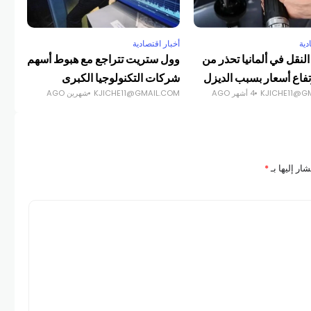
دية
أخبار اقتصادية
أخبا
نقل في ألمانيا تحذر من
وول ستريت تتراجع مع هبوط أسهم
ترا
فاع أسعار بسبب الديزل
شركات التكنولوجيا الكبرى
الع
KJICHE11@G
4 أشهر AGO
KJICHE11@GMAIL.COM
شهرين AGO
GES
ار إليها بـ
*