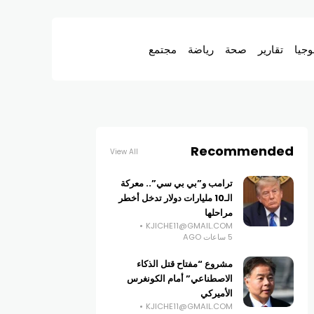
وجيا
تقارير
صحة
رياضة
مجتمع
Recommended
View All
ترامب و”بي بي سي”.. معركة
الـ10 مليارات دولار تدخل أخطر
مراحلها
KJICHE11@GMAIL.COM
5 ساعات AGO
مشروع “مفتاح قتل الذكاء
الاصطناعي” أمام الكونغرس
الأميركي
KJICHE11@GMAIL.COM