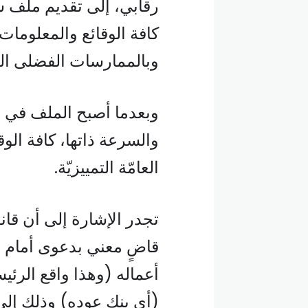
رقابي، إلى تقديم ملف ش
كافة الوقائع والمعلومات ا
وبالممارسات الفضلى الم
وبعدما أصبح الملف في ع
والسرعة ذاتها، كافة الوق
العامّة التمييزيّة.
تجدر الإشارة إلى أن قان
قاضٍ معني بدعوى أمام ال
أعماله (وهذا واقع الرئيس
(أي بنك عوده) وذلك إلى