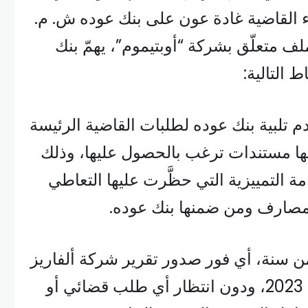
ء القاضية غادة عون على بنك عوده ش. م.
متعلّق بشركة “أوبتيموم”، يهمّ بنك
ط التالية:
عدم تلبية بنك عوده لطلبات القاضية الرئيسة
ا مستندات ترغب بالحصول عليها، وذلك
عامة التمييزية التي حظَّرت عليها التعاطي
مصارف ومن ضمنها بنك عوده.
من سنة، أي فور صدور تقرير شركة ألفاريز
آند مارسال في شهر آب 2023، ودون انتظار أي طلب قضائي أو