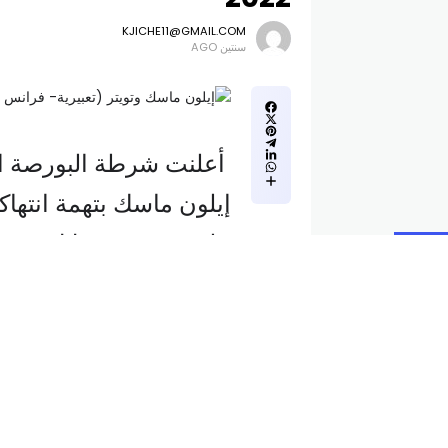
KJICHE11@GMAIL.COM
سنتين AGO
أعلنت شرطة البورصة الأ
إيلون ماسك بتهمة انتهاك
على تويتر من خلال عدم 
في 2022 أسهما في الشركة قبل أن يستحوذ عليها بالكامل.
وقالت “هيئة الأوراق الم
الدعوى إنّ “المدّعى عليه
الوقت المناسب لهيئة الأ