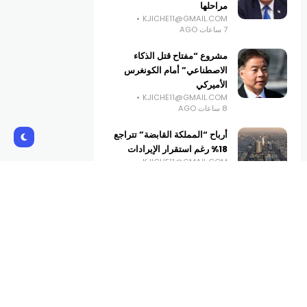
مراحلها
KJICHE11@GMAIL.COM
7 ساعات AGO
مشروع “مفتاح قتل الذكاء
الاصطناعي” أمام الكونغرس
الأميركي
KJICHE11@GMAIL.COM
8 ساعات AGO
أرباح “المملكة القابضة” تتراجع
18% رغم استقرار الإيرادات
KJICHE11@GMAIL.COM
9 ساعات AGO
العراق يتسلم 500 مليون دولار
من الاحتياطي الفيدرالي
الأميركي
KJICHE11@GMAIL.COM
10 ساعات AGO
Subscribe Us