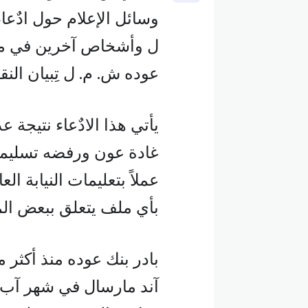
وسائل الإعلام حول ادٌعا
ل وأشخاص آخرين في ملف 
عوده ش. م. ل تِبيان النقا
يأتي هذا الادٌعاء نتيجة 
غادة عون ورفضه تسليمه
عملاً بتعليمات النيابة ال
بأي ملف يتعلق ببعض ال
بادر بنك عوده منذ أكثر 