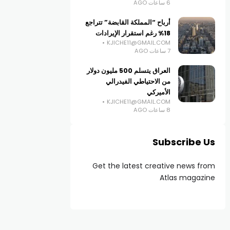
6 ساعات AGO
أرباح “المملكة القابضة” تتراجع
18% رغم استقرار الإيرادات
KJICHE11@GMAIL.COM
7 ساعات AGO
العراق يتسلم 500 مليون دولار
من الاحتياطي الفيدرالي
الأميركي
KJICHE11@GMAIL.COM
8 ساعات AGO
Subscribe Us
Get the latest creative news from
Atlas magazine