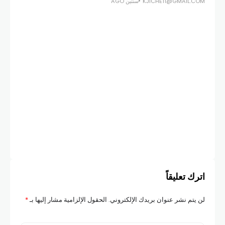
KJICHE11@GMAIL.COM
سنتين AGO
أخبار
مرف
وال
COM
اترك تعليقاً
لن يتم نشر عنوان بريدك الإلكتروني.
الحقول الإلزامية مشار إليها بـ
*