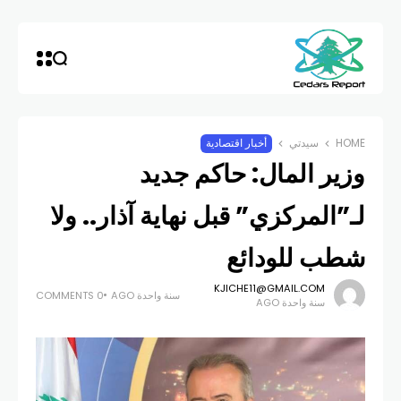
HOME
سيدتي
أخبار اقتصادية
وزير المال: حاكم جديد
لـ”المركزي” قبل نهاية آذار.. ولا
شطب للودائع
KJICHE11@GMAIL.COM
سنة واحدة AGO
0 COMMENTS
سنة واحدة AGO