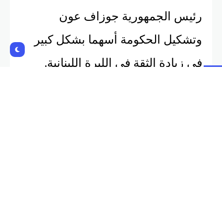
رئيس الجمهورية جوزاف عون
وتشكيل الحكومة أسهما بشكل كبير
في زيادة الثقة في الليرة اللبنانية.
وأشار منصوري، في تصريح
لـ”الشرق”، إلى أن “المصرف ضخ ما
يتجاوز 300 مليون دولار من الليرة
اللبنانية في الأسواق”.
وكان منصوري قد ذكر، أمس الاثنبن،
أن ما يُحكى في الإعلام في موضوع