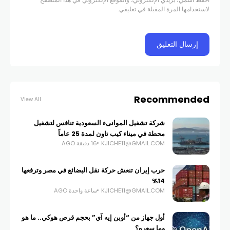
لاستخدامها المرة المقبلة في تعليقي.
Recommended
View All
شركة تشغيل الموانىء السعودية تنافس لتشغيل
محطة في ميناء كيب تاون لمدة 25 عاماً
KJICHE11@GMAIL.COM
16 دقيقة AGO
حرب إيران تنعش حركة نقل البضائع في مصر وترفعها
14%
KJICHE11@GMAIL.COM
ساعة واحدة AGO
أول جهاز من “أوبن إيه آي” بحجم قرص هوكي.. ما هو
وما سعره؟