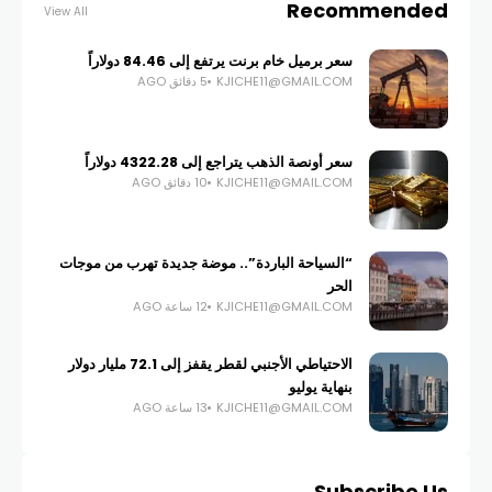
Recommended
View All
سعر برميل خام برنت يرتفع إلى 84.46 ​دولاراً
KJICHE11@GMAIL.COM
5 دقائق AGO
سعر أونصة الذهب يتراجع إلى 4322.28 دولاراً
KJICHE11@GMAIL.COM
10 دقائق AGO
“السياحة الباردة”.. موضة جديدة تهرب من موجات
الحر
KJICHE11@GMAIL.COM
12 ساعة AGO
الاحتياطي الأجنبي لقطر يقفز إلى 72.1 مليار دولار
بنهاية يوليو
KJICHE11@GMAIL.COM
13 ساعة AGO
Subscribe Us