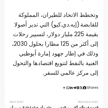
وتخطط الاتحاد للطيران، المملوكة
للقابضة (إيه.دي.كيو) التي تدير أصولا
بقيمة 225 مليار دولار، لتسيير رحلات
إلى أكثر من 125 مطارا بحلول 2030،
وذلك في إطار جهود إمارة أبوظبي
الغنية بالنفط لتنويع اقتصادها والتحول
إلى مركز عالمي للسفر.
Shares:
NEXT POST
PREVIOUS POST
الفضة قد تتألق أكثر من الذهب..
خلف: أي خطة إنقاذ لا بد من أن