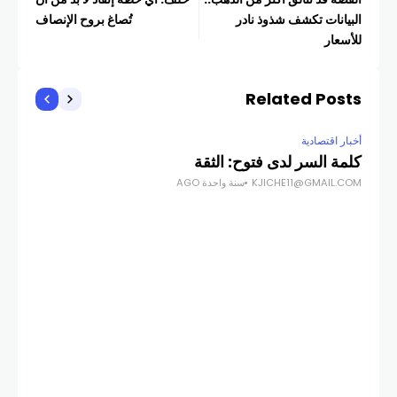
البيانات تكشف شذوذ نادر
تُصاغ بروح الإنصاف
للأسعار
Related Posts
أخبار اقتصادية
كلمة السر لدى فتوح: الثقة
KJICHE11@GMAIL.COM
سنة واحدة AGO
أخبار