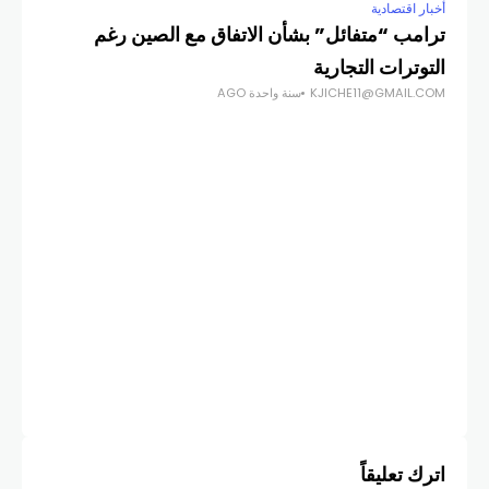
أخبار اقتصادية
ترامب “متفائل” بشأن الاتفاق مع الصين رغم
التوترات التجارية
KJICHE11@GMAIL.COM
سنة واحدة AGO
أخبار
تغي
أزم
COM
اترك تعليقاً