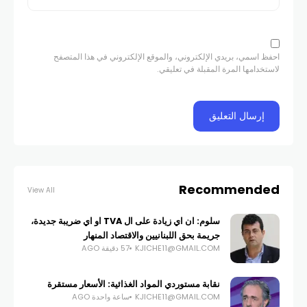
احفظ اسمي، بريدي الإلكتروني، والموقع الإلكتروني في هذا المتصفح
لاستخدامها المرة المقبلة في تعليقي.
Recommended
View All
سلوم: ان اي زيادة على ال TVA او اي ضريبة جديدة،
جريمة بحق اللبنانيين والاقتصاد المنهار
KJICHE11@GMAIL.COM
57 دقيقة AGO
نقابة مستوردي المواد الغذائية: الأسعار مستقرة
KJICHE11@GMAIL.COM
ساعة واحدة AGO