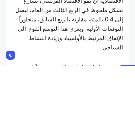
السياحي.
وتوقع خبراء اقتصاد استطلعت رويترز آراءهم ​​نمو
الناتج المحلي الإجمالي في الربع الثالث 0.3
بالمئة في المتوسط.
وعزز تدفق السياح لحضور أولمبياد
باريس
الإنفاق الاستهلاكي في ثاني أكبر اقتصادات
منطقة اليورو، والذي نما 0.5 بالمئة في الربع
الثالث بعد عدم تسجيل تغير في الربع الثاني.
ويتماشى هذا التقدير الأولي مع التوقعات التي
قدمها المعهد الوطني للإحصاء والدراسات
الاقتصادية في سبتمبر عندما قلص توقعاته لنمو