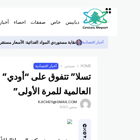
دبابيس
خاص
صفقات
احصاء
أخبار
نقابة مستوردي المواد الغذائية: الأسعار مستقر
أخبار اقتصادية
HOME
سيدتي
أخبار اقتصادية
تسلا” تتفوق على “أودي” ا
العالمية للمرة الأولى”
KJICHE11@GMAIL.COM
سنتين AGO