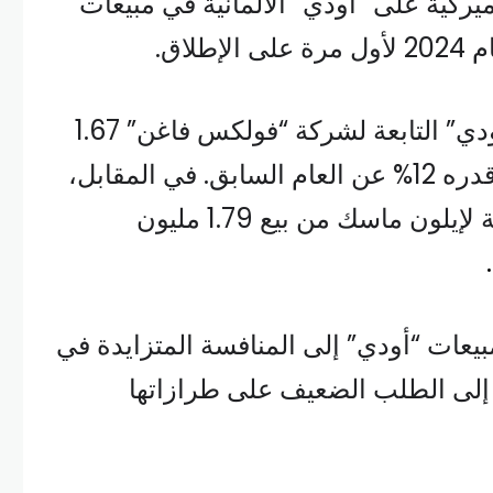
ركية على “أودي” الألمانية في مبيعات
لاق.
في عام 2024، باعت “أودي” التابعة لشركة “فولكس فاغن” 1.67
مليون سيارة، بانخفاض قدره 12% عن العام السابق. في المقابل،
تمكنت شركة تسلا التابعة لإيلون ماسك من بيع 1.79 مليون
يعات “أودي” إلى المنافسة المتزايدة في
ة إلى الطلب الضعيف على طرازاتها