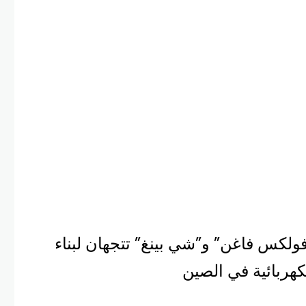
ولكس فاغن” و”شي بينغ” تتجهان لبناء
هربائية في الصين