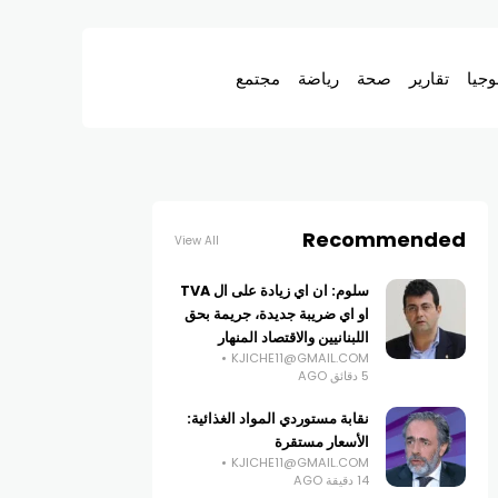
وجيا
تقارير
صحة
رياضة
مجتمع
Recommended
View All
سلوم: ان اي زيادة على ال TVA
او اي ضريبة جديدة، جريمة بحق
اللبنانيين والاقتصاد المنهار
KJICHE11@GMAIL.COM
5 دقائق AGO
نقابة مستوردي المواد الغذائية:
الأسعار مستقرة
KJICHE11@GMAIL.COM
14 دقيقة AGO