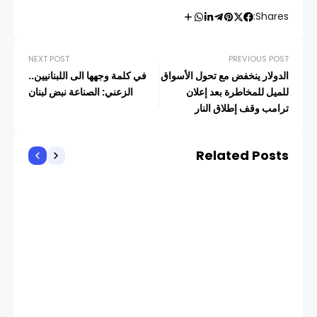
Shares:
NEXT POST
PREVIOUS POST
الدولار ينخفض مع تحول الأسواق
في كلمة وجهها الى اللبنانيين..
للميل للمخاطرة بعد إعلان
الزعني: الصناعة نبض لبنان
ترامب وقف إطلاق النار
Related Posts
أخبار
إجر
90 يومً
COM