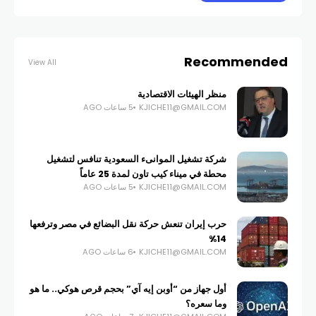
Recommended
View All
منظر الهيئات الاقتصادية
KJICHE11@GMAIL.COM
5 ساعات AGO
شركة تشغيل الموانىء السعودية تنافس لتشغيل
محطة في ميناء كيب تاون لمدة 25 عاماً
KJICHE11@GMAIL.COM
5 ساعات AGO
حرب إيران تنعش حركة نقل البضائع في مصر وترفعها
14%
KJICHE11@GMAIL.COM
6 ساعات AGO
أول جهاز من “أوبن إيه آي” بحجم قرص هوكي.. ما هو
وما سعره؟