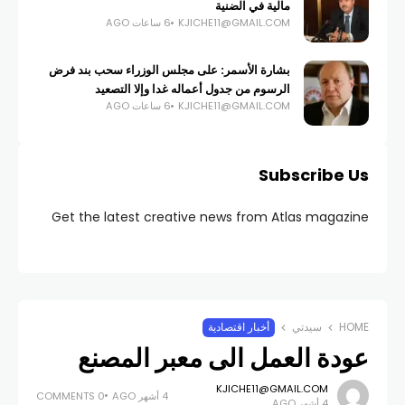
مالية في الضنية
KJICHE11@GMAIL.COM
6 ساعات AGO
بشارة الأسمر: على مجلس الوزراء سحب بند فرض
الرسوم من جدول أعماله غدا وإلا التصعيد
KJICHE11@GMAIL.COM
6 ساعات AGO
Subscribe Us
Get the latest creative news from Atlas magazine
HOME
سيدتي
أخبار اقتصادية
عودة العمل الى معبر المصنع
KJICHE11@GMAIL.COM
4 أشهر AGO
0 COMMENTS
4 أشهر AGO