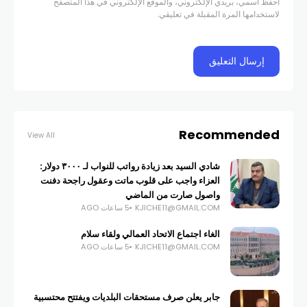
احفظ اسمي، بريدي الإلكتروني، والموقع الإلكتروني في هذا المتصفح
لاستخدامها المرة المقبلة في تعليقي.
Recommended
View All
شادي السيد بعد زيادة رواتب للنواب لـ ٣٠٠٠ دولار:
العزاء واجب على قلوب ماتت وعقول راجحة دفنت
واصول صارت من الماضي
KJICHE11@GMAIL.COM
5 ساعات AGO
الغاء اجتماع الاتحاد العمالي ولقاء سلام
KJICHE11@GMAIL.COM
5 ساعات AGO
جابر يعلن صرف مستحقات البلديات ويفتتح محتسبية