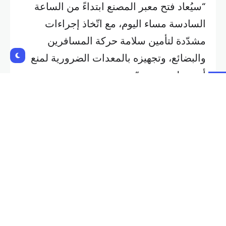
“سيُعاد فتح معبر المصنع ابتداءً من الساعة
السادسة مساء اليوم، مع اتّخاذ إجراءات
مشدّدة لتأمين سلامة حركة المسافرين
والبضائع، وتجهيزه بالمعدات الضرورية لمنع
أي عملية تهريب”.
Shares:
NEXT POST
PREVIOUS POST
الأكبر في تاريخ البورصات..
سعر برميل خام برنت يعاود
SpaceX تكشف تفاصيل
ارتفاعه إلى 97.35 دولاراً
اكتتابها العام
Related Posts