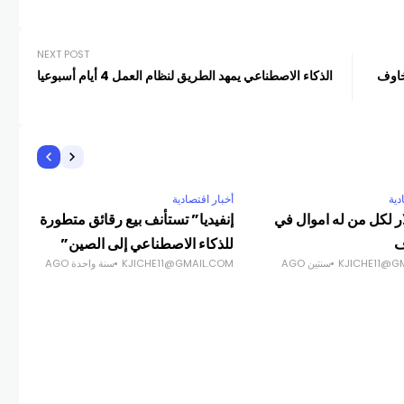
NEXT POST
خاوف
الذكاء الاصطناعي يمهد الطريق لنظام العمل 4 أيام أسبوعيا
دية
أخبار اقتصادية
أخبا
ر لكل من له اموال في
إنفيديا” تستأنف بيع رقائق متطورة
أون
ف
للذكاء الاصطناعي إلى الصين”
30.28
KJICHE11@G
سنتين AGO
KJICHE11@GMAIL.COM
سنة واحدة AGO
COM