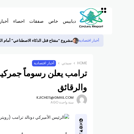
دبابيس
خاص
صفقات
احصاء
أخبار
مشروع “مفتاح قتل الذكاء الاصطناعي” أمام ا
أخبار اقتصادية
HOME
سيدتي
أخبار اقتصادية
والرقائق
KJICHE11@GMAIL.COM
سنة واحدة AGO