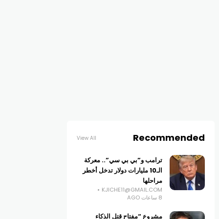
Recommended
View All
ترامب و”بي بي سي”.. معركة
الـ10 مليارات دولار تدخل أخطر
مراحلها
KJICHE11@GMAIL.COM
8 ساعات AGO
مشروع “مفتاح قتل الذكاء