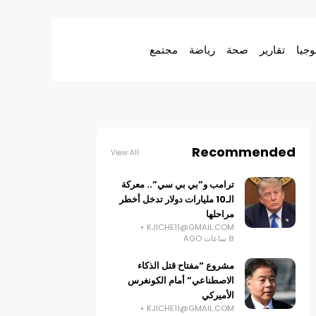
وجيا
تقارير
صحة
رياضة
مجتمع
Recommended
View All
ترامب و”بي بي سي”.. معركة
الـ10 مليارات دولار تدخل أخطر
مراحلها
KJICHE11@GMAIL.COM
8 ساعات AGO
مشروع “مفتاح قتل الذكاء
الاصطناعي” أمام الكونغرس
الأميركي
KJICHE11@GMAIL.COM