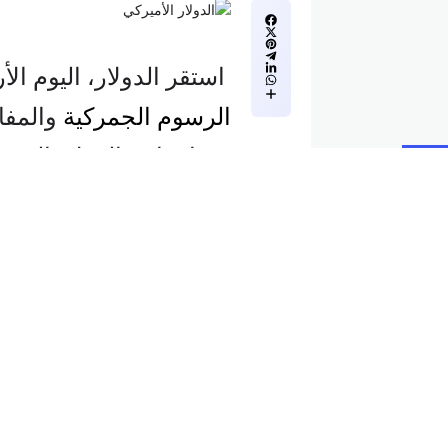
استقر الدولار، اليوم ا
الرسوم الجمركية
والمفاو
بينما تراجع الدولار الني
أسعار الفائدة بشكل حاد.
وخفض بنك الاحتياطي الني
نقطة أساس، في محاولة ل
ارتفاع معدلات البطالة.