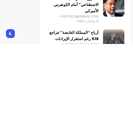
الاصطناعي” أمام الكونغرس
الأميركي
KJICHE11@GMAIL.COM
9 ساعات AGO
أرباح “المملكة القابضة” تتراجع
18% رغم استقرار الإيرادات
KJICHE11@GMAIL.COM
10 ساعات AGO
العراق يتسلم 500 مليون دولار
من الاحتياطي الفيدرالي
الأميركي
KJICHE11@GMAIL.COM
11 ساعة AGO
Subscribe Us
Get the latest creative news from
Atlas magazine