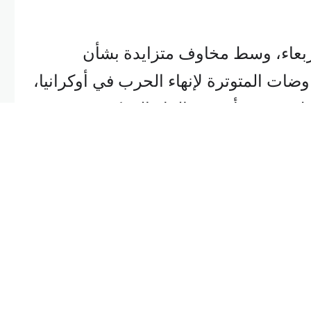
لأربعاء، وسط مخاوف متزايدة بشأن
ضات المتوترة لإنهاء الحرب في أوكرانيا،
وزيلاندي بعد أن قرر البنك المركزي خفض
وزيلاندي، اليوم، سعر الفائدة القياسي
بمقدار 50 نقطة أساس إلى 3.75%، كما كان متوقعًا على نطاق
واسع. ومنذ آب، خفّض البنك المركزي تكاليف الاقتراض بمقدار 175
تعزيز الاقتصاد المتباطئ والحد من