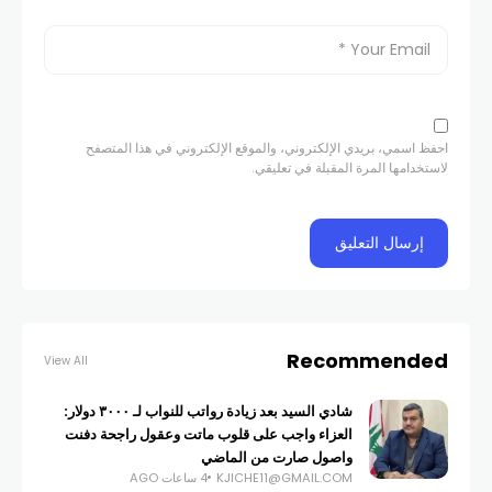
احفظ اسمي، بريدي الإلكتروني، والموقع الإلكتروني في هذا المتصفح
لاستخدامها المرة المقبلة في تعليقي.
Recommended
View All
شادي السيد بعد زيادة رواتب للنواب لـ ٣٠٠٠ دولار:
العزاء واجب على قلوب ماتت وعقول راجحة دفنت
واصول صارت من الماضي
KJICHE11@GMAIL.COM
4 ساعات AGO