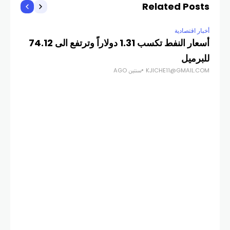
Related Posts
أخبار اقتصادية
أخبار
أسعار النفط تكسب 1.31 دولاراً وترتفع الى 74.12
للبرميل
ال
KJICHE11@GMAIL.COM
سنتين AGO
COM