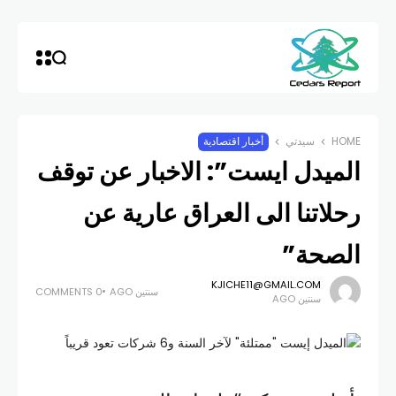
HOME
سيدتي
أخبار اقتصادية
الميدل ايست”: الاخبار عن توقف
رحلاتنا الى العراق عارية عن
الصحة”
KJICHE11@GMAIL.COM
سنتين AGO
0 COMMENTS
سنتين AGO