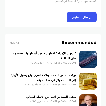
لاستخدامها المرة المقبلة في تعليقي.
Recommended
View All
“أدنوك للإمداد” الاماراتية تعزز أسطولها بالاستحواذ
على 11 ناقلة
KJICHE11@GMAIL.COM
4 دقائق AGO
توقعات سعر الذهب.. بنك عالمي يتوقع وصول الأوقية
إلى 5000 دولار في هذا الموعد
KJICHE11@GMAIL.COM
ساعة واحدة AGO
سقف البستاني اعلى من الاتحاد العمالي
KJICHE11@GMAIL.COM
ساعتين AGO