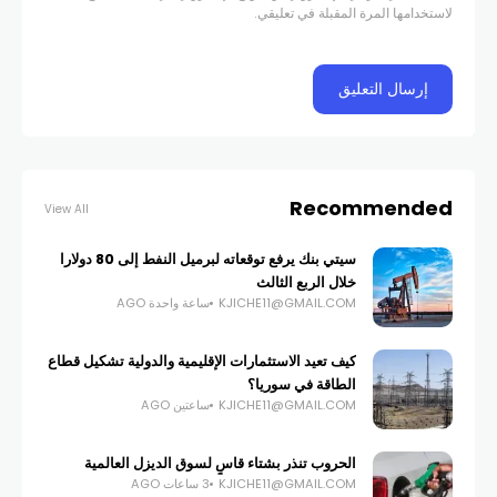
لاستخدامها المرة المقبلة في تعليقي.
Recommended
View All
سيتي بنك يرفع توقعاته لبرميل النفط إلى 80 دولارا
خلال الربع الثالث
KJICHE11@GMAIL.COM
ساعة واحدة AGO
كيف تعيد الاستثمارات الإقليمية والدولية تشكيل قطاع
الطاقة في سوريا؟
KJICHE11@GMAIL.COM
ساعتين AGO
الحروب تنذر بشتاء قاسٍ لسوق الديزل العالمية
KJICHE11@GMAIL.COM
3 ساعات AGO