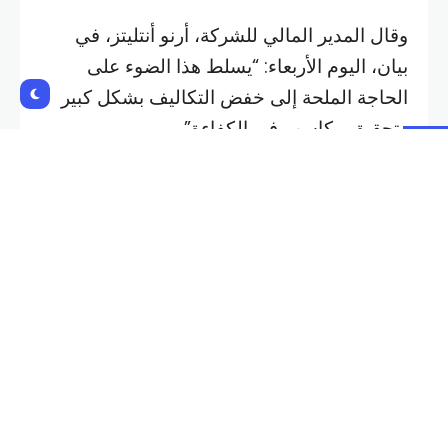
وقال المدير المالي للشركة، أرنو أنتليتز، في
بيان، اليوم الأربعاء: “يسلط هذا الضوء على
الحاجة الملحة إلى خفض التكاليف بشكل كبير
وتحقيق مكاسب في الكفاءة”.
وأضاف أنتليتز أن هناك بصيصا من الأمل يتعلق
بالأرباح يأتي من تحسن الطلبات في
أوروبا
الغربية في الفترة من تموز إلى أيلول، مع طرح
طرازات جديدة في السوق تدريجيا مما يوفر
رياحا مواتية للربع الأخير.
Shares:
NEXT POST
PREVIOUS POST