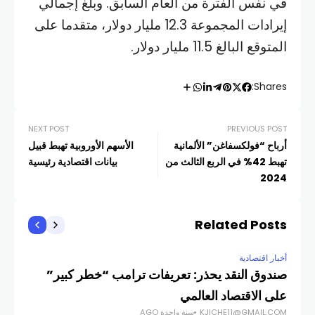
في نفس الفترة من العام السابق. وبلغ إجمالي
إيرادات المجموعة 12.3 مليار دولار، متقدما على
المتوقع البالغ 11.5 مليار دولار.
Shares:
NEXT POST
PREVIOUS POST
أرباح “فولكسفاغن” الألمانية
الأسهم الأوروبية تهبط قبيل
تهبط 42% في الربع الثالث من
بيانات اقتصادية رئيسية
2024
Related Posts
أخبار اقتصادية
صندوق النقد يحذر: تعريفات ترامب “خطر كبير”
على الاقتصاد العالمي
KJICHE11@GMAIL.COM
سنة واحدة AGO