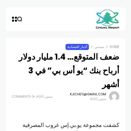
HOME
سيدتي
أخبار اقتصادية
ضعف المتوقع… 1.4 مليار دولار
أرباح بنك “يو أس بي” في 3
أشهر
KJICHE11@GMAIL.COM
سنتين AGO
0 COMMENTS
سنتين AGO
كشفت مجموعة يو.بي.إس غروب المصرفية