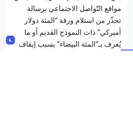
مواقع التّواصل الاجتماعي برسالة
تحذّر من استلام ورقة “المئة دولار
أميركي” ذات النموذج القديم أو ما
يُعرف بـ”المئة البيضاء” بسبب إيقاف
التّداول بها عالميًا، عممت المديرية بناءً
على إشارة النّيابة العامّة الماليّة، ما
توصّل إليه مكتب مكافحة الجرائم
الماليّة وتبييض الأموال في وحدة
الشّرطة القضائيّة في هذا الموضوع،
من خلال مراجعة مكتب حاكميّة
مصرف لبنان، بحيث تبيّن عدم وجود