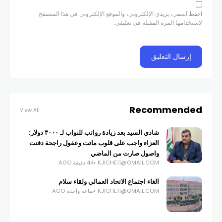
احفظ اسمي، بريدي الإلكتروني، والموقع الإلكتروني في هذا المتصفح
لاستخدامها المرة المقبلة في تعليقي.
Recommended
View All
شادي السيد بعد زيادة رواتب للنواب لـ ٣٠٠٠ دولار:
العزاء واجب على قلوب ماتت وعقول راجحة دفنت
واصول صارت من الماضي
KJICHE11@GMAIL.COM
44 دقيقة AGO
الغاء اجتماع الاتحاد العمالي ولقاء سلام
KJICHE11@GMAIL.COM
ساعة واحدة AGO