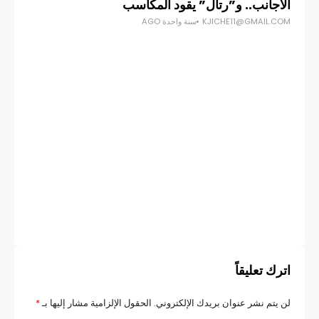
الأجانب.. و”رتال” يقود المكاسب
12.500 لي
KJICHE11@GMAIL.COM
سنة واحدة AGO
COM
اترك تعليقاً
لن يتم نشر عنوان بريدك الإلكتروني.
الحقول الإلزامية مشار إليها بـ
*