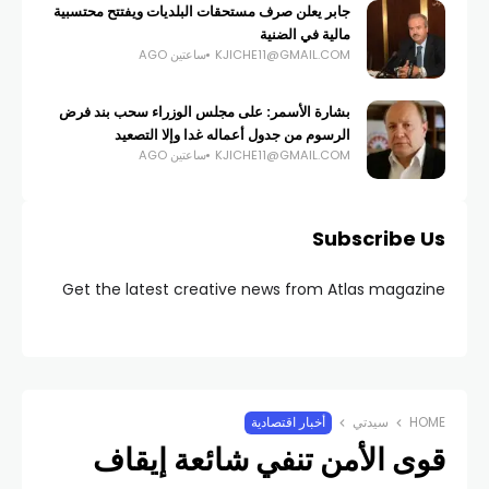
جابر يعلن صرف مستحقات البلديات ويفتتح محتسبية
مالية في الضنية
KJICHE11@GMAIL.COM
ساعتين AGO
بشارة الأسمر: على مجلس الوزراء سحب بند فرض
الرسوم من جدول أعماله غدا وإلا التصعيد
KJICHE11@GMAIL.COM
ساعتين AGO
Subscribe Us
Get the latest creative news from Atlas magazine
HOME
سيدتي
أخبار اقتصادية
قوى الأمن تنفي شائعة إيقاف