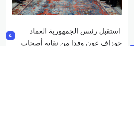
استقبل رئيس الجمهورية العماد
جوزاف عون وفدا من نقابة أصحاب
المطاعم والمقاهي والملاهي
والباتيسري برئاسة طوني الرامي
الذي استهل اللقاء بكلمة قال فيها: “كل
لبنان يعلق آماله على فخامتكم، ونحن
نأمل بلبنان جديد قائم على الإصلاحات
وعلى مكافحة الفساد، تلك العبارات
التي نسمعها منكم فخامة الرئيس. أما