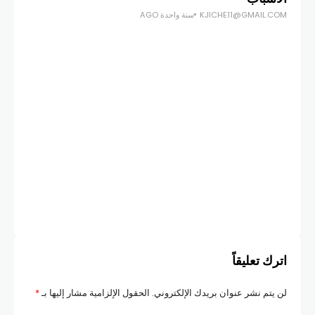
KJICHE11@GMAIL.COM
سنة واحدة AGO
أخبار
ضري
متو
COM
اترك تعليقاً
لن يتم نشر عنوان بريدك الإلكتروني.
الحقول الإلزامية مشار إليها بـ
*