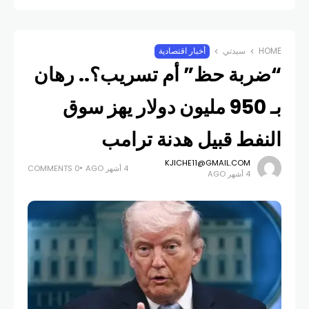
HOME
سيدتي
أخبار اقتصادية
“ضربة حظ” أم تسريب؟.. رهان
بـ 950 مليون دولار يهز سوق
النفط قبيل هدنة ترامب
KJICHE11@GMAIL.COM
4 أشهر AGO
0 COMMENTS
4 أشهر AGO