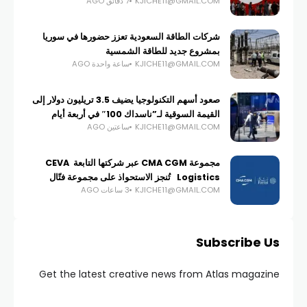
KJICHE11@GMAIL.COM
7 دقائق AGO
شركات الطاقة السعودية تعزز حضورها في سوريا
بمشروع جديد للطاقة الشمسية
KJICHE11@GMAIL.COM
ساعة واحدة AGO
صعود أسهم التكنولوجيا يضيف 3.5 تريليون دولار إلى
القيمة السوقية لـ”ناسداك 100″ في أربعة أيام
KJICHE11@GMAIL.COM
ساعتين AGO
مجموعة CMA CGM عبر شركتها التابعة CEVA
Logistics تُنجز الاستحواذ على مجموعة فتّال
KJICHE11@GMAIL.COM
3 ساعات AGO
Subscribe Us
Get the latest creative news from Atlas magazine