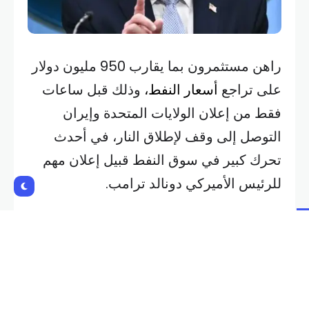
راهن مستثمرون بما يقارب 950 مليون دولار
على تراجع
أسعار النفط،
وذلك قبل ساعات
فقط من إعلان الولايات المتحدة وإيران
التوصل إلى وقف لإطلاق النار، في أحدث
تحرك كبير في سوق النفط قبيل إعلان مهم
للرئيس الأميركي دونالد ترامب.
وأظهرت بيانات صادرة عن مجموعة بورصات
لندن أن المستثمرين باعوا، أمس الثلاثاء، ما
مجموعه 8600 عقد آجل من خامي برنت
وغرب تكساس الوسيط الأميركي عند الساعة