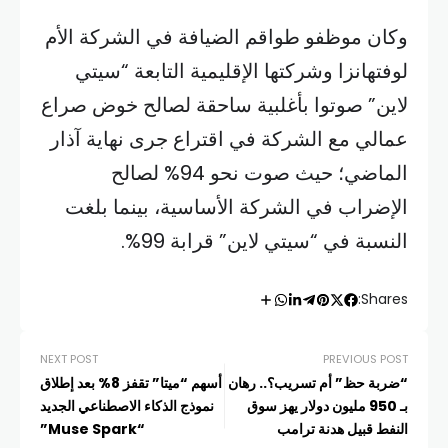
وكان موظفو طواقم الضيافة في الشركة الأم
لوفتهانزا وشركتها الإقليمية التابعة “سيتي
لاين” صوتوا بأغلبية ساحقة لصالح خوض صراع
عمالي مع الشركة في اقتراع جرى نهاية آذار
الماضي؛ حيث صوت نحو 94% لصالح
الإضراب في الشركة الأساسية، بينما بلغت
النسبة في “سيتي لاين” قرابة 99%.
Shares:
NEXT POST
PREVIOUS POST
“ضربة حظ” أم تسريب؟.. رهان
أسهم “ميتا” تقفز 8% بعد إطلاق
بـ 950 مليون دولار يهز سوق
نموذج الذكاء الاصطناعي الجديد
النفط قبيل هدنة ترامب
“Muse Spark”