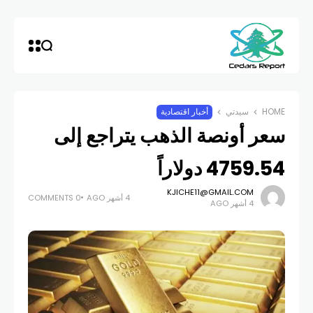
HOME
سيدتي
أخبار اقتصادية
سعر أونصة الذهب يتراجع إلى
4759.54 دولاراً
KJICHE11@GMAIL.COM
4 أشهر AGO
0 COMMENTS
4 أشهر AGO