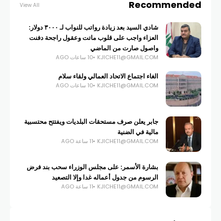
Recommended
View All
شادي السيد بعد زيادة رواتب للنواب لـ ٣٠٠٠ دولار:
العزاء واجب على قلوب ماتت وعقول راجحة دفنت
واصول صارت من الماضي
KJICHE11@GMAIL.COM
10 ساعات AGO
الغاء اجتماع الاتحاد العمالي ولقاء سلام
KJICHE11@GMAIL.COM
10 ساعات AGO
جابر يعلن صرف مستحقات البلديات ويفتتح محتسبية
مالية في الضنية
KJICHE11@GMAIL.COM
11 ساعة AGO
بشارة الأسمر: على مجلس الوزراء سحب بند فرض
الرسوم من جدول أعماله غدا وإلا التصعيد
KJICHE11@GMAIL.COM
11 ساعة AGO