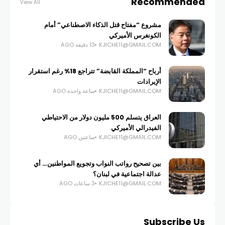
Recommended
View All
مشروع “مفتاح قتل الذكاء الاصطناعي” أمام
الكونغرس الأميركي
KJICHE11@GMAIL.COM
13 دقيقة AGO
أرباح “المملكة القابضة” تتراجع 18% رغم استقرار
الإيرادات
KJICHE11@GMAIL.COM
ساعة واحدة AGO
العراق يتسلم 500 مليون دولار من الاحتياطي
الفيدرالي الأميركي
KJICHE11@GMAIL.COM
ساعتين AGO
بين تصحيح رواتب النواب وتجويع المواطنين… أي
عدالة اجتماعية في لبنان؟
KJICHE11@GMAIL.COM
3 ساعات AGO
Subscribe Us