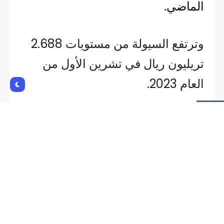
الماضي.
وترتفع السيولة من مستويات 2.688
تريليون ريال في تشرين الأول من
العام 2023.
وحقق مستوى السيولة نموًا بنسبة
8%، بزيادة تجاوزت الـ 215 مليار ريال،
مقارنة بمستوياتها بشهر كانون الثاني
2024، التي كانت 2.72 تريليون ريال،
وفق ما نقلته وكالة الأنباء السعودية
“واس”.