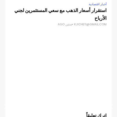
أخبار اقتصادية
استقرار أسعار الذهب مع سعي المستثمرين لجني
الأرباح
KJICHE11@GMAIL.COM
سنتين AGO
أخبار
حرب
COM
اترك تعليقاً