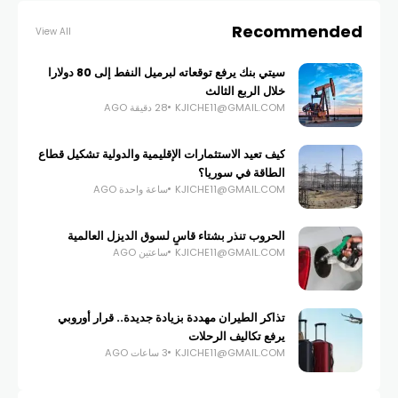
Recommended
View All
سيتي بنك يرفع توقعاته لبرميل النفط إلى 80 دولارا
خلال الربع الثالث
KJICHE11@GMAIL.COM
28 دقيقة AGO
كيف تعيد الاستثمارات الإقليمية والدولية تشكيل قطاع
الطاقة في سوريا؟
KJICHE11@GMAIL.COM
ساعة واحدة AGO
الحروب تنذر بشتاء قاسٍ لسوق الديزل العالمية
KJICHE11@GMAIL.COM
ساعتين AGO
تذاكر الطيران مهددة بزيادة جديدة.. قرار أوروبي
يرفع تكاليف الرحلات
KJICHE11@GMAIL.COM
3 ساعات AGO