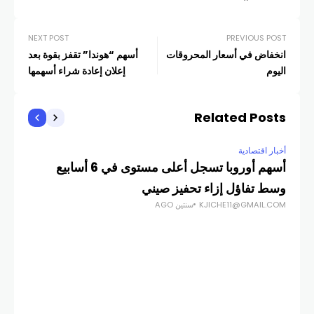
NEXT POST
PREVIOUS POST
انخفاض في أسعار المحروقات
أسهم “هوندا” تقفز بقوة بعد
اليوم
إعلان إعادة شراء أسهمها
Related Posts
أخبار اقتصادية
أخبار
أسهم أوروبا تسجل أعلى مستوى في 6 أسابيع
ترك
COM
وسط تفاؤل إزاء تحفيز صيني
KJICHE11@GMAIL.COM
سنتين AGO