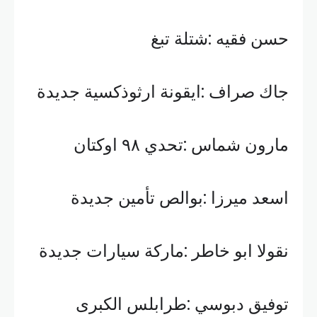
حسن فقيه :شتلة تبغ
جاك صراف :ايقونة ارثوذكسية جديدة
مارون شماس :تحدي ٩٨ اوكتان
اسعد ميرزا :بوالص تأمين جديدة
نقولا ابو خاطر :ماركة سيارات جديدة
توفيق دبوسي :طرابلس الكبرى