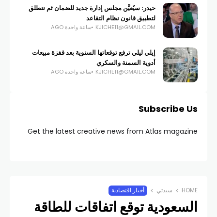
حيدر: سيُعيَّن مجلس إدارة جديد للضمان ثم ننطلق
لتطبيق قانون نظام التقاعد
KJICHE11@GMAIL.COM
ساعة واحدة AGO
إيلي ليلي ترفع توقعاتها السنوية بعد قفزة مبيعات
أدوية السمنة والسكري
KJICHE11@GMAIL.COM
ساعة واحدة AGO
Subscribe Us
Get the latest creative news from Atlas magazine
HOME
سيدتي
أخبار اقتصادية
السعودية توقع اتفاقات للطاقة