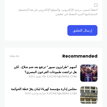
احفظ اسمي، بريدي الإلكتروني، والموقع الإلكتروني في هذا المتصفح
لاستخدامها المرة المقبلة في تعليقي.
Recommended
View All
أسهم “طرابزون سبور” ترتفع بعد ضم صلاح.. لكن
هل تراجعت طموحات الفرعون المصري؟
KJICHE11@GMAIL.COM
19 دقيقة AGO
مجلس إدارة مؤسسة كهرباء لبنان يقرّ خطة الحوكمة
KJICHE11@GMAIL.COM
ساعة واحدة AGO