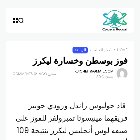
HOME
أخبار العالم
الرياضة
فوز بوسطن وخسارة ليكرز
KJICHE11@GMAIL.COM
سنتين AGO
0 COMMENTS
سنتين AGO
قاد جوليوس راندل ورودي جوبير
فريقهما مينيسوتا تمبرولفز للفوز على
ضيفه لوس أنجليس ليكرز بنتيجة 109