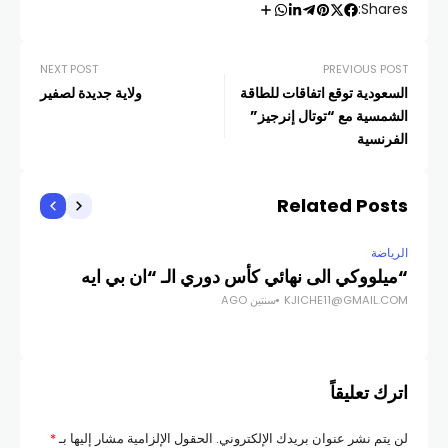
Shares:
NEXT POST
PREVIOUS POST
السعودية توقع اتفاقات للطاقة
ولاية جديدة لصفير
الشمسية مع “توتال إنرجيز”
الفرنسية
Related Posts
الرياضة
الري
“ميلووكي الى نهائي كأس دوري الـ “ان بي ايه
غول
KJICHE11@GMAIL.COM
سنتين AGO
COM
اترك تعليقاً
لن يتم نشر عنوان بريدك الإلكتروني.
الحقول الإلزامية مشار إليها بـ
*