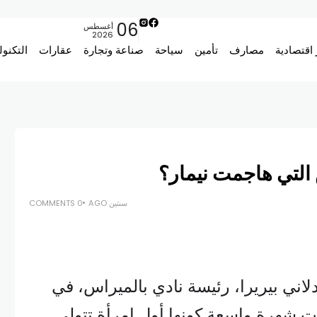
06
أغسطس
2026
 اقتصادية
مصارف
تأمين
سياحة
صناعة وتجارة
عقارات
التكنول
 التي هاجمت نيمار؟
سنتين AGO
0 COMMENTS
ني بيريرا، رئيسة نادي بالميراس، في
ت شهرة واسعة كونها أول امرأة تتولى