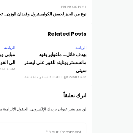
PREVIOUS POST
نوع من الخبز لخفض الكوليسترول وفقدان الوزن… تعر
Related Posts
الرياضة
الرياضة
بهدف قاتل… ماغواير يقود
مبابي وب
مانشستر يونايتد للفوز على ليستر
الى الفو
MAIL.COM
سيتي
KJICHE11@GMAIL.COM
سنة واحدة AGO
اترك تعليقاً
لن يتم نشر عنوان بريدك الإلكتروني.
الحقول الإلزامية مش