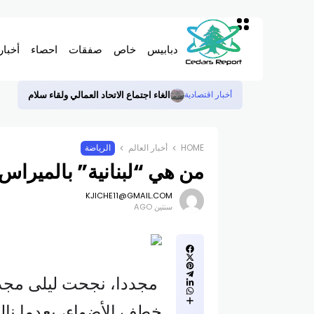
دبابيس
خاص
صفقات
احصاء
أخبار
الغاء اجتماع الاتحاد العمالي ولقاء سلام
أخبار اقتصادية
HOME
أخبار العالم
الرياضة
من هي “لبنانية” بالميراس
KJICHE11@GMAIL.COM
سنتين AGO
مجددا، نجحت ليلى مجدلا
خطف الأضواء، بعدما نال