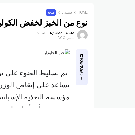
HOME
سيدتي
صحة
نوع من الخبز لخفض الكولي
KJICHE11@GMAIL.COM
سنتين AGO
تم تسليط الضوء على نوع م
يساعد على إنقاص الوز
مؤسسة التغذية الإسبانية 
صحية – وأن أنواع الجا
Metabolomics.