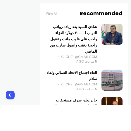
Recommended
View All
شادي السيد بعد زيادة رواتب
للنواب لـ ٣٠٠٠ دولار: العزاء
واجب على قلوب ماتت وعقول
راجحة دفنت واصول صارت من
الماضي
KJICHE11@GMAIL.COM
5 ساعات AGO
الغاء اجتماع الاتحاد العمالي ولقاء
سلام
KJICHE11@GMAIL.COM
5 ساعات AGO
جابر يعلن صرف مستحقات
البلديات ويفتتح محتسبية مالية
في الضنية
KJICHE11@GMAIL.COM
6 ساعات AGO