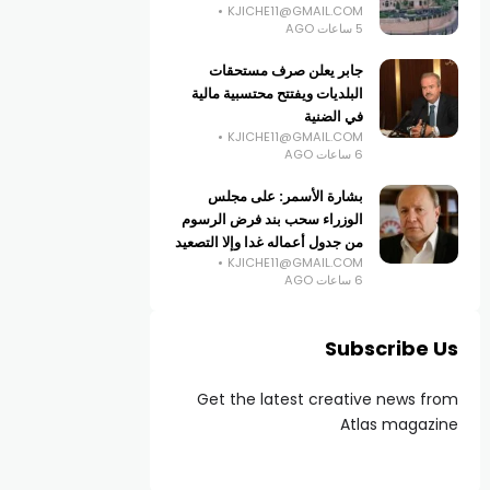
KJICHE11@GMAIL.COM
5 ساعات AGO
جابر يعلن صرف مستحقات
البلديات ويفتتح محتسبية مالية
في الضنية
KJICHE11@GMAIL.COM
6 ساعات AGO
بشارة الأسمر: على مجلس
الوزراء سحب بند فرض الرسوم
من جدول أعماله غدا وإلا التصعيد
KJICHE11@GMAIL.COM
6 ساعات AGO
Subscribe Us
Get the latest creative news from
Atlas magazine