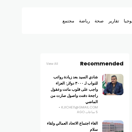
وجيا
تقارير
صحة
رياضة
مجتمع
Recommended
View All
شادي السيد بعد زيادة رواتب
للنواب لـ ٣٠٠٠ دولار: العزاء
واجب على قلوب ماتت وعقول
راجحة دفنت واصول صارت من
الماضي
KJICHE11@GMAIL.COM
5 ساعات AGO
الغاء اجتماع الاتحاد العمالي ولقاء
سلام