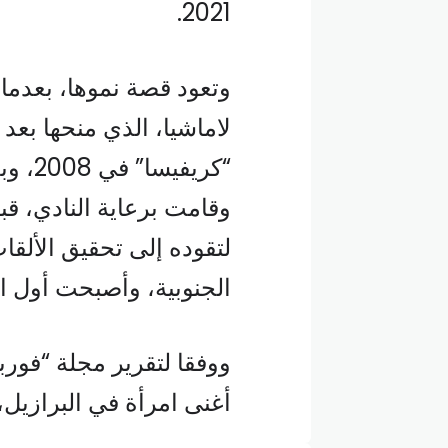
2021.
وتعود قصة نموها، بعدم
لاماشيا، الذي منحها بع
“كريف
وقامت برعاية النادي، ق
لتقوده إلى تحقيق الألقاب
الجنوبية، وأصبحت أول ام
أغنى امرأة في البرازيل، تمتلك ثر