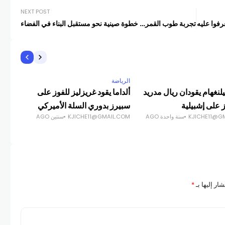
NEXT POST
فوا عليه
تجربة طوب القمر… خطوة صينية نحو مستقبل البناء في الفضاء
الرياضة
الري
يلنغهام يقودان ريال مدريد
ألداما يقود غريزليز للفوز على
كار
ز على إشبيلية
سبيرز بدوري السلة الأميركي
مقابل 50 
KJICHE11@G
سنة واحدة AGO
KJICHE11@GMAIL.COM
سنتين AGO
COM
ار إليها بـ
*