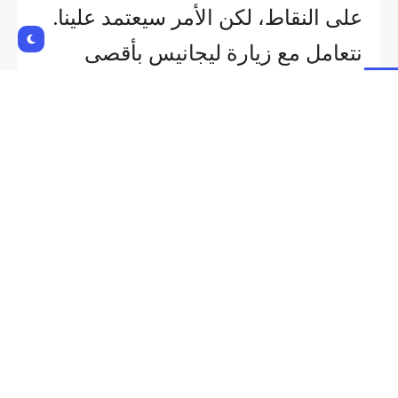
على النقاط، لكن الأمر سيعتمد علينا.
نتعامل مع زيارة ليجانيس بأقصى
تركيز”.
وعن عودة اللاعبين من الإصابة: “من
الطبيعي بعد الإصابة أن تحتاج وقتًا
للعودة إلى أعلى مستوى. سعداء
باستعادة بعض اللاعبين. أراوخو
وكريستينسن تدربا معنا. نرى أراوخو
في حالة جيدة. العمل البدني ممتاز”.