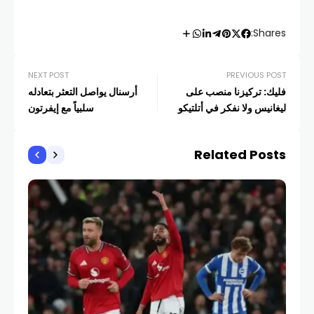
Shares:
NEXT POST
PREVIOUS POST
فليك: تركيزنا منصب على
أرسنال يواصل التعثر بتعادله
ليغانيس ولا نفكر في أتلتيكو
سلبياً مع إيفرتون
Related Posts
الري
فين
فيف
COM