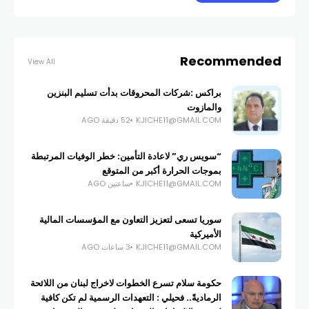
Recommended
View All
براكس :شركات المحروقات بدأت تسليم البنزين
والمازوت
KJICHE11@GMAIL.COM
52 دقيقة AGO
“سويس ري” لاعادة التأمين: خطر الوفيات المرتبطة
بموجات الحرارة أكبر من المتوقع
KJICHE11@GMAIL.COM
ساعتين AGO
سوريا تسعى لتعزيز التعاون مع المؤسسات المالية
الأميركية
KJICHE11@GMAIL.COM
3 ساعات AGO
حكومة سلام تسرع الخطوات لاخراج لبنان من اللائحة
الرماديةً.. فحيلي : التعهدات الرسمية لم تكن كافية