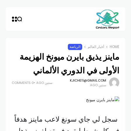
HOME
أخبار العالم
الرياضة
ماينز يذيق بايرن ميونخ الهزيمة
الأولى في الدوري الألماني
KJICHE11@GMAIL.COM
سنتين AGO
0 COMMENTS
سنتين AGO
سجل لي جاي سونغ لاعب ماينز هدفاً
في كل شوط ليقود فريقه لفوز مذهل