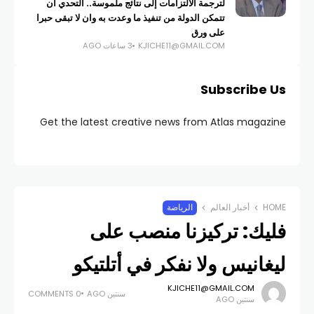
لترجمة الالتزامات إلى نتائج ملموسة.. التحدي ان
تتمكن الدولة من تنفيذ ما وعدت به وان لا تبقى حبرا
على ورق
KJICHE11@GMAIL.COM
3 ساعات AGO
Subscribe Us
Get the latest creative news from Atlas magazine
HOME
أخبار العالم
الرياضة
فليك: تركيزنا منصب على
ليغانيس ولا نفكر في أتلتيكو
KJICHE11@GMAIL.COM
سنتين AGO
0 COMMENTS
سنتين AGO