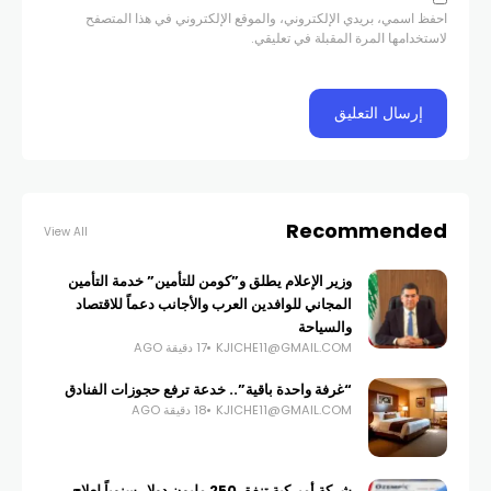
احفظ اسمي، بريدي الإلكتروني، والموقع الإلكتروني في هذا المتصفح
لاستخدامها المرة المقبلة في تعليقي.
Recommended
View All
وزير الإعلام يطلق و”كومن للتأمين” خدمة التأمين
المجاني للوافدين العرب والأجانب دعماً للاقتصاد
والسياحة
KJICHE11@GMAIL.COM
17 دقيقة AGO
“غرفة واحدة باقية”.. خدعة ترفع حجوزات الفنادق
KJICHE11@GMAIL.COM
18 دقيقة AGO
شركة أميركية تنفق 250 مليون دولار سنوياً لعلاج