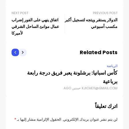
NEXT POST
PREVIOUS POST
الدولار يستقر ويتجه لتسجيل أكبر
اتفاق ينهي على الفور إضراب
مكسب أسبوعي
عمال موانئ الساحل الشرقي
لأميركا
Related Posts
الرياضة
الري
كأس اسبانيا: برشلونة يعبر فريق درجة رابعة
ديا
برباعية
14 دقيقة
KJICHE11@GMAIL.COM
سنتين AGO
COM
اترك تعليقاً
لن يتم نشر عنوان بريدك الإلكتروني.
الحقول الإلزامية مشار إليها بـ
*