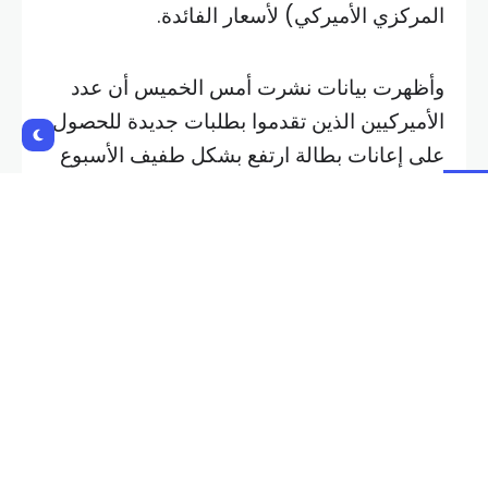
المركزي الأميركي) لأسعار الفائدة.
وأظهرت بيانات نشرت أمس الخميس أن عدد
الأميركيين الذين تقدموا بطلبات جديدة للحصول
على إعانات بطالة ارتفع بشكل طفيف الأسبوع
الماضي.
ووصل مؤشر الدولار، الذي يقيس العملة
الأميركية مقابل ست عملات، إلى 101.92 في
أحدث التعاملات وهو مستوى غير بعيد عن أعلى
مستوى له في ستة أسابيع عند 102.09 الذي
لامسه أمس الخميس. وارتفع المؤشر على مدار
الأسبوع 1.5 بالمئة.