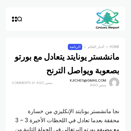
HOME
أخبار العالم
الرياضة
مانشستر يونايتد يتعادل مع بورتو
بصعوبة ويواصل الترنح
KJICHE11@GMAIL.COM
سنتين AGO
0 COMMENTS
سنتين AGO
نجا مانشستر يونايتد الإنكليزي من خسارة
محققة بعدما تعادل في اللحظات الأخيرة 3 – 3
مع مضيفه بورتو البرتغالي في الجولة الثانية من