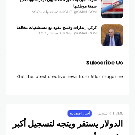
سمنة موظفيها
KJICHE11@GMAIL.COM
ساعة واحدة AGO
كركي: إنذارات وفسخ عقود مع مستشفيات مخالفة
KJICHE11@GMAIL.COM
ساعتين AGO
Subscribe Us
Get the latest creative news from Atlas magazine
HOME
سيدتي
أخبار اقتصادية
الدولار يستقر ويتجه لتسجيل أكبر