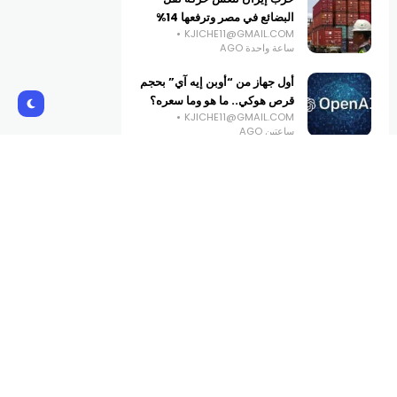
البضائع في مصر وترفعها 14%
KJICHE11@GMAIL.COM
ساعة واحدة AGO
أول جهاز من “أوبن إيه آي” بحجم
قرص هوكي.. ما هو وما سعره؟
KJICHE11@GMAIL.COM
ساعتين AGO
ترامب يدفع بمشاريع معادن
حرجة بـ3 مليارات دولار لمواجهة
نفوذ الصين
KJICHE11@GMAIL.COM
3 ساعات AGO
Subscribe Us
Get the latest creative news from
Atlas magazine