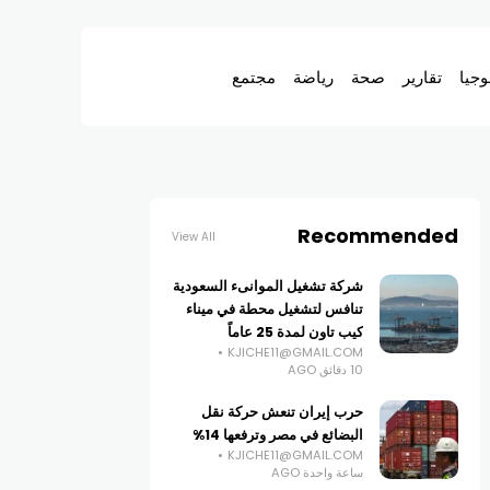
وجيا
تقارير
صحة
رياضة
مجتمع
Recommended
View All
شركة تشغيل الموانىء السعودية
تنافس لتشغيل محطة في ميناء
كيب تاون لمدة 25 عاماً
KJICHE11@GMAIL.COM
10 دقائق AGO
حرب إيران تنعش حركة نقل
البضائع في مصر وترفعها 14%
KJICHE11@GMAIL.COM
ساعة واحدة AGO