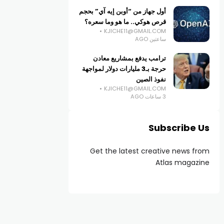
أول جهاز من “أوبن إيه آي” بحجم
قرص هوكي.. ما هو وما سعره؟
KJICHE11@GMAIL.COM
ساعتين AGO
ترامب يدفع بمشاريع معادن
حرجة بـ3 مليارات دولار لمواجهة
نفوذ الصين
KJICHE11@GMAIL.COM
3 ساعات AGO
Subscribe Us
Get the latest creative news from
Atlas magazine