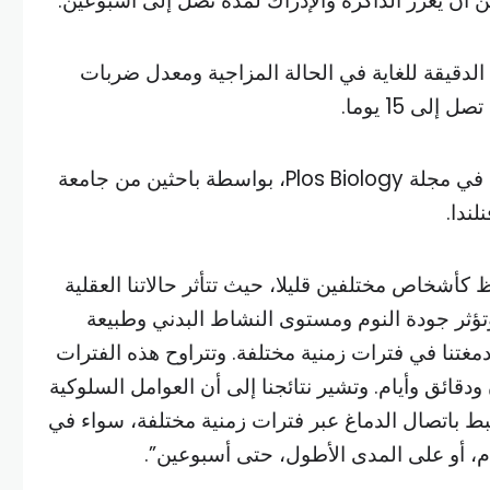
ن أن يعزز الذاكرة والإدراك لمدة تصل إلى أسبوعين.
الدقيقة للغاية في الحالة المزاجية ومعدل ضربات
ى 15 يوما.
وتم إجراء الدراسة التي نُشرت في مجلة Plos Biology، بواسطة باحثين من جامعة
لندا.
كأشخاص مختلفين قليلا، حيث تتأثر حالاتنا العقلية
وتؤثر جودة النوم ومستوى النشاط البدني وطبيعة
أدمغتنا في فترات زمنية مختلفة. وتتراوح هذه الفترات
 ودقائق وأيام. وتشير نتائجنا إلى أن العوامل السلوكية
بط باتصال الدماغ عبر فترات زمنية مختلفة، سواء في
ام، أو على المدى الأطول، حتى أسبوعين”.