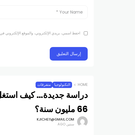
احفظ اسمي، بريدي الإلكتروني، والموقع الإلكتروني في 
HOME
التكنولوجيا
متفرقات
دراسة جديدة… كيف استغل 
66 مليون سنة؟
KJICHE11@GMAIL.COM
سنتين AGO