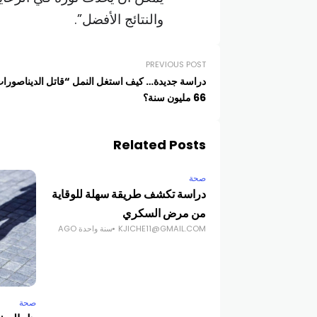
والنتائج الأفضل”.
PREVIOUS POST
دراسة جديدة… كيف استغل النمل “قاتل الديناصورا
66 مليون سنة؟
Related Posts
صحة
دراسة تكشف طريقة سهلة للوقاية
من مرض السكري
KJICHE11@GMAIL.COM
سنة واحدة AGO
صحة