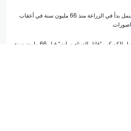
توصلت دراسة جديدة إلى أن النمل بدأ في الزراعة منذ 66 مليون سنة في أعقاب
اصورات.
يكب “قاتل الديناصورات” قبل 66 مليون سنة
قراض جماعي عالمي، خلق الكويكب “القاتل
 لازدهار الفطريات، التي شهدت “عصرها الذهبي”.
فقد ساعدت البيئة منخفضة الإضاءة الناجمة عن اصطدام الكويكب قبل نحو 66
ت التي تتغذى على المواد العضوية، والتي كانت
النباتات والحيوانات تموت بأعداد كبيرة.
ن الحيوانات كانت تزرع طعامها منذ فترة طويلة قبل