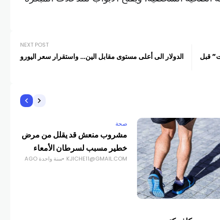
NEXT POST
ت” قبل
الدولار الى أعلى مستوى مقابل الين… واستقرار سعر اليورو
صحة
مشروب منعش قد يقلل من مرض
خطير مسبب لسرطان الأمعاء
KJICHE11@GMAIL.COM
سنة واحدة AGO
صحة