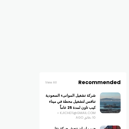
Recommended
View All
شركة تشغيل الموانىء السعودية
تنافس لتشغيل محطة في ميناء
كيب تاون لمدة 25 عاماً
KJICHE11@GMAIL.COM
10 دقائق AGO
حرب إيران تنعش حركة نقل