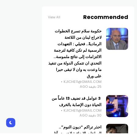
Recommended
View All
حكومة سلام تسرع الخطوات
لاخراج لبنان من اللائحة
الرماديةً.. فحيلي : التعهدات
الرسمية لم تكن كافية لترجمة
الالتزامات إلى نتائج ملموسة..
التحدي ان تتمكن الدولة من تنفيذ
ما وعدت به وان لا تبقى حبرا
على ورق
KJICHE11@GMAIL.COM
25 دقيقة AGO
3 عوامل قد تضيف 13 عاماً من
الحياة دون الإصابة بالخرف
KJICHE11@GMAIL.COM
30 دقيقة AGO
احذر تراكم “ديون النوم”..
الساعات الإضافية لا تعوض آثار