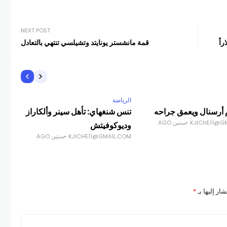
NEXT POST
قمة مانشستر يونايتد وتشيلسي تنتهي بالتعادل
الرياضة
الري
م أرسنال ويعمق جراحه
تنس شنغهاي: تأهل سينر وألكاراز
كأس 
KJICHE11@G
سنتين AGO
وديوكوفيتش
يراف
KJICHE11@GMAIL.COM
سنتين AGO
COM
ار إليها بـ
*