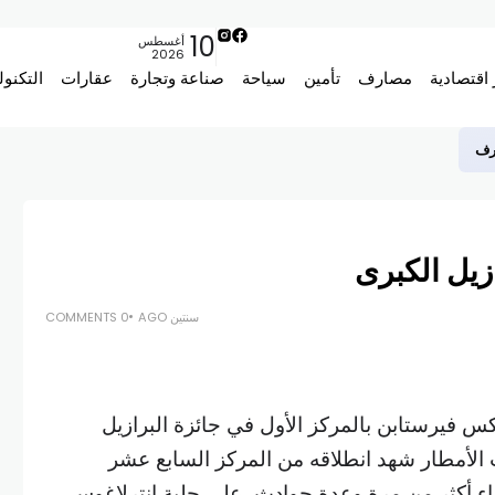
10
أغسطس
2026
 اقتصادية
مصارف
تأمين
سياحة
صناعة وتجارة
عقارات
التكنول
زيل الكبرى
سنتين AGO
0 COMMENTS
كس فيرستابن بالمركز الأول في جائزة البرازيل
لأمطار شهد انطلاقه من المركز السابع عشر
راء أكثر من مرة وعدة حوادث، على حلبة إنترلاغوس