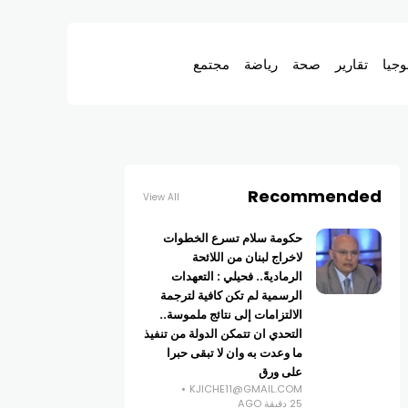
وجيا
تقارير
صحة
رياضة
مجتمع
Recommended
View All
حكومة سلام تسرع الخطوات
لاخراج لبنان من اللائحة
الرماديةً.. فحيلي : التعهدات
الرسمية لم تكن كافية لترجمة
الالتزامات إلى نتائج ملموسة..
التحدي ان تتمكن الدولة من تنفيذ
ما وعدت به وان لا تبقى حبرا
على ورق
KJICHE11@GMAIL.COM
25 دقيقة AGO