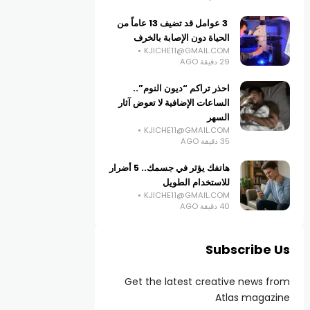
3 عوامل قد تضيف 13 عاماً من
الحياة دون الإصابة بالخرف
KJICHE11@GMAIL.COM
29 دقيقة AGO
احذر تراكم “ديون النوم”..
الساعات الإضافية لا تعوض آثار
السهر
KJICHE11@GMAIL.COM
35 دقيقة AGO
هاتفك يؤثر في جسمك.. 5 أضرار
للاستخدام الطويل
KJICHE11@GMAIL.COM
40 دقيقة AGO
Subscribe Us
Get the latest creative news from
Atlas magazine