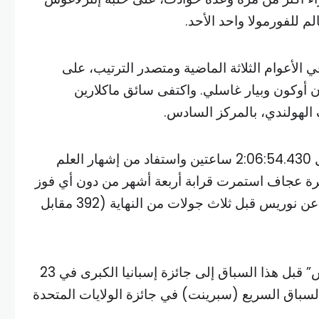
 الأعوام الثلاثة الماضية ومتصدر الترتيب، على
ن أوكون وبيار غاسلي. واكتفى سائق ماكلارين
الهولندي، بالمركز السادس.
كما أنهى فيرستابن، الذي سجل 2:06:54.430 ساعتين واستفاد من إشهار العلم
رة عجاف استمرت قرابة أربعة أشهر من دون أي فوز
معززا صدارته بفارق 62 نقطة عن نوريس قبل ثلاث جولات من النهاية (392 مقابل
ويعود الفوز الأخير لـ “ماد ماكس” قبل هذا السباق إلى جائزة إسبانيا الكبرى في 23
السباق السريع (سبرينت) في جائزة الولايات المتحدة