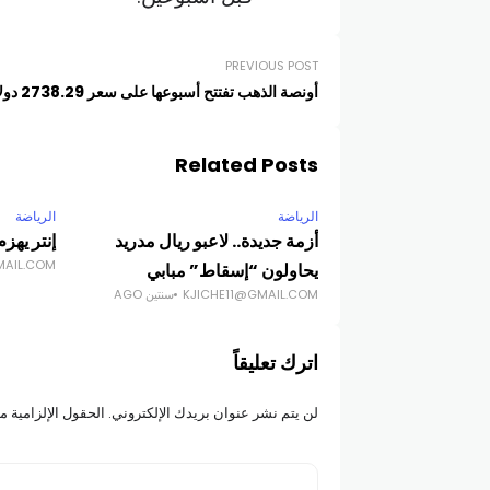
PREVIOUS POST
أونصة الذهب تفتتح أسبوعها على سعر 2738.29 دولاراً
Related Posts
الرياضة
الرياضة
أزمة جديدة.. لاعبو ريال مدريد
إنتر يهز
MAIL.COM
يحاولون “إسقاط” مبابي
KJICHE11@GMAIL.COM
سنتين AGO
اترك تعليقاً
لن يتم نشر عنوان بريدك الإلكتروني.
الحقول الإلزامية مش