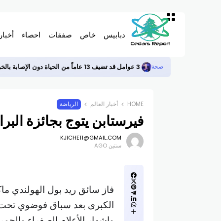
دبابيس
خاص
صفقات
احصاء
أخبار
3 عوامل قد تضيف 13 عاماً من الحياة دون الإصابة بالخرف
صحة
HOME
أخبار العالم
الرياضة
فيرستابن يتوج بجائزة البرا
KJICHE11@GMAIL.COM
سنتين AGO
فاز سائق ريد بول الهولندي ما
الكبرى بعد سباق فوضوي تحت ا
وإشهار الأعلام الصفراء والحم