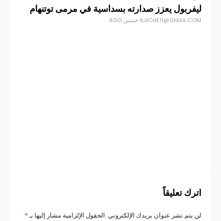
ليفربول يعزز صدارته بسداسية في مرمى توتنهام
ألم
KJICHE11@GMAIL.COM
سنتين AGO
الأ
COM
اترك تعليقاً
لن يتم نشر عنوان بريدك الإلكتروني.
الحقول الإلزامية مشار إليها بـ
*