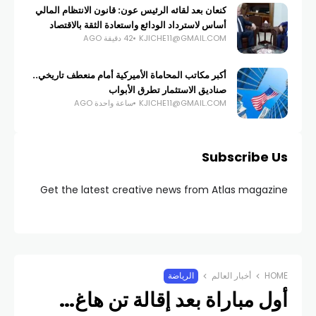
كنعان بعد لقائه الرئيس عون: قانون الانتظام المالي
أساس لاسترداد الودائع واستعادة الثقة بالاقتصاد
KJICHE11@GMAIL.COM
42 دقيقة AGO
أكبر مكاتب المحاماة الأميركية أمام منعطف تاريخي..
صناديق الاستثمار تطرق الأبواب
KJICHE11@GMAIL.COM
ساعة واحدة AGO
Subscribe Us
Get the latest creative news from Atlas magazine
HOME
أخبار العالم
الرياضة
أول مباراة بعد إقالة تن هاغ…