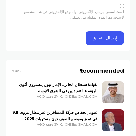
احفظ اسمي، بريدي الإلكتروني، والموقع الإلكتروني في هذا المتصفح
لاستخدامها المرة المقبلة في تعليقي.
Recommended
View All
بقيادة سلطان الجابر.. الإماراتيون يتصدرون أقوى
الرؤساء التنفيذيين في الشرق الأوسط
KJICHE11@GMAIL.COM
21 دقيقة AGO
عبود: إنخفاض حركة المسافرين عبر مطار بيروت 9%
في تموز وموسم الصيف دون مستويات 2025
KJICHE11@GMAIL.COM
31 دقيقة AGO