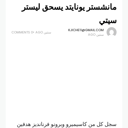
مانشستر يونايتد يسحق ليستر
سيتي
KJICHE11@GMAIL.COM
سنتين AGO
0 COMMENTS
سنتين AGO
سجل كل من كاسيميرو وبرونو فرنانديز هدفين