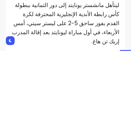
ليتأهل مانشستر يونايتد إلى دور الثمانية ببطولة
كأس رابطة الأندية الإنجليزية المحترفة لكرة
القدم بفوز ساحق 5-2 على ليستر سيتي، أمس
الأربعاء، في أول مباراة ليونايتد بعد إقالة المدرب
إريك تن هاغ.
وكان رود فان نيستلروي المدرب المؤقت
ليونايتد قد وعد بالإثارة والأهداف في أول مباراة
له مع الفريق، ولم يخيب لاعبوه الآمال.
وافتتح كاسيميرو التسجيل في الدقيقة 15 عندما
سدد كرة من مسافة 20 ياردة في الزاوية العليا
للمرمى ثم عزز أليخاندرو غارناتشو تقدم الفريق
عندما استغل عرضية من ديوغو دالوت وسدد