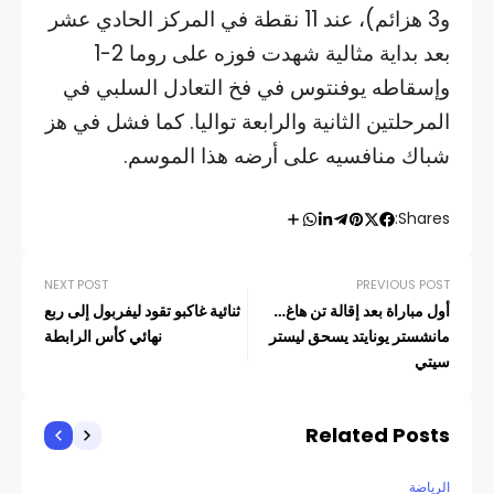
و3 هزائم)، عند 11 نقطة في المركز الحادي عشر
بعد بداية مثالية شهدت فوزه على روما 2-1
وإسقاطه يوفنتوس في فخ التعادل السلبي في
المرحلتين الثانية والرابعة تواليا. كما فشل في هز
شباك منافسيه على أرضه هذا الموسم.
Shares:
NEXT POST
PREVIOUS POST
أول مباراة بعد إقالة تن هاغ…
ثنائية غاكبو تقود ليفربول إلى ربع
مانشستر يونايتد يسحق ليستر
نهائي كأس الرابطة
سيتي
Related Posts
الرياضة
الري